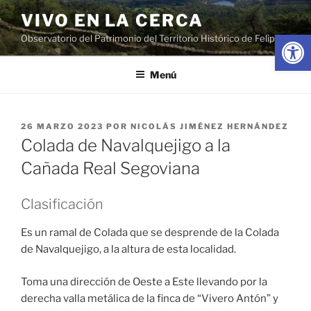
Saltar
VIVO EN LA CERCA
al
Abrir
Observatorio del Patrimonio del Territorio Histórico de Felipe II
contenido
Menú
PUBLICADO
26 MARZO 2023
POR
NICOLÁS JIMÉNEZ HERNÁNDEZ
EL
Colada de Navalquejigo a la
Cañada Real Segoviana
Clasificación
Es un ramal de Colada que se desprende de la Colada
de Navalquejigo, a la altura de esta localidad.
Toma una dirección de Oeste a Este llevando por la
derecha valla metálica de la finca de “Vivero Antón” y