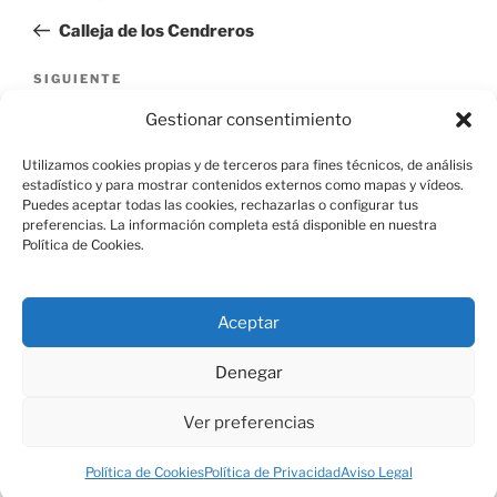
de
anterior:
Calleja de los Cendreros
entradas
Siguiente
SIGUIENTE
entrada
Colada de las Latas
Gestionar consentimiento
Utilizamos cookies propias y de terceros para fines técnicos, de análisis
estadístico y para mostrar contenidos externos como mapas y vídeos.
Puedes aceptar todas las cookies, rechazarlas o configurar tus
preferencias. La información completa está disponible en nuestra
Política de Cookies.
Aviso Legal
Aceptar
Política de Cookies
Denegar
Ver preferencias
Política de Privacidad
Funciona gracias a WordPress
Política de Cookies
Política de Privacidad
Aviso Legal