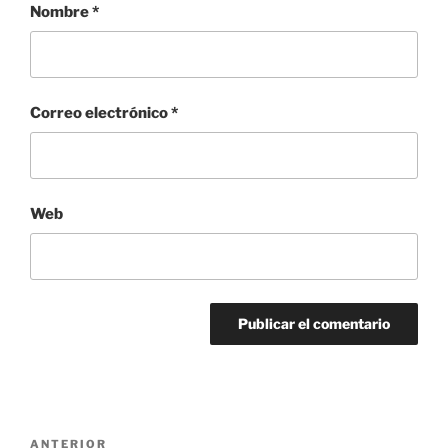
Nombre
*
Correo electrónico
*
Web
Navegación
Entrada
ANTERIOR