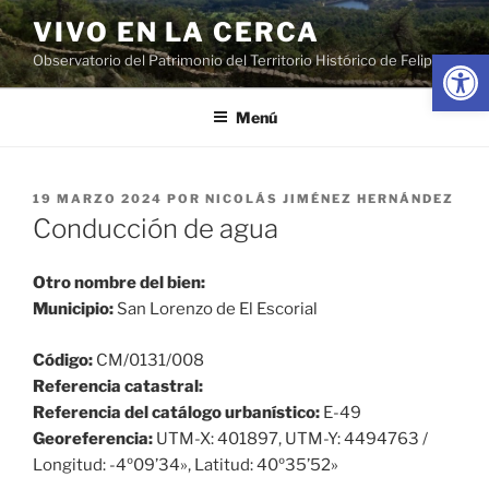
Saltar
VIVO EN LA CERCA
al
Abrir
Observatorio del Patrimonio del Territorio Histórico de Felipe II
contenido
Menú
PUBLICADO
19 MARZO 2024
POR
NICOLÁS JIMÉNEZ HERNÁNDEZ
EL
Conducción de agua
Otro nombre del bien:
Municipio:
San Lorenzo de El Escorial
Código:
CM/0131/008
Referencia catastral:
Referencia del catálogo urbanístico:
E-49
Georeferencia:
UTM-X: 401897, UTM-Y: 4494763 /
Longitud: -4º09’34», Latitud: 40º35’52»