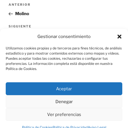
Navegación
Entrada
ANTERIOR
de
anterior:
Molino
entradas
Siguiente
SIGUIENTE
entrada
Presa Vieja del Romeral
Gestionar consentimiento
Utilizamos cookies propias y de terceros para fines técnicos, de análisis
estadístico y para mostrar contenidos externos como mapas y vídeos.
Puedes aceptar todas las cookies, rechazarlas o configurar tus
preferencias. La información completa está disponible en nuestra
Política de Cookies.
Aviso Legal
Aceptar
Política de Cookies
Denegar
Ver preferencias
Política de Privacidad
Funciona gracias a WordPress
Política de Cookies
Política de Privacidad
Aviso Legal