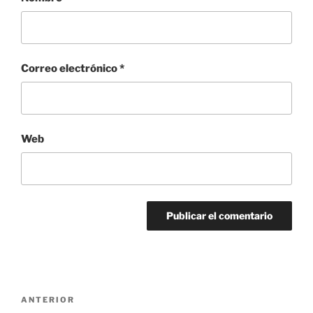
Correo electrónico
*
Web
Navegación
Entrada
ANTERIOR
de