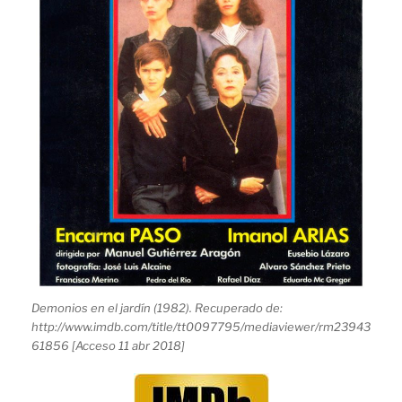
Demonios en el jardín (1982). Recuperado de:
http://www.imdb.com/title/tt0097795/mediaviewer/rm23943
61856 [Acceso 11 abr 2018]