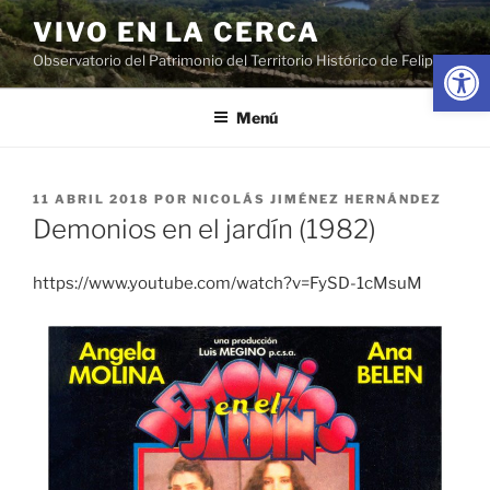
Saltar
VIVO EN LA CERCA
al
Abrir
Observatorio del Patrimonio del Territorio Histórico de Felipe II
contenido
Menú
PUBLICADO
11 ABRIL 2018
POR
NICOLÁS JIMÉNEZ HERNÁNDEZ
EL
Demonios en el jardín (1982)
https://www.youtube.com/watch?v=FySD-1cMsuM