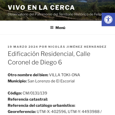
Saltar
VIVO EN LA CERCA
al
Abrir
Observatorio del Patrimonio del Territorio Histórico de Felipe II
contenido
Menú
PUBLICADO
19 MARZO 2024
POR
NICOLÁS JIMÉNEZ HERNÁNDEZ
EL
Edificación Residencial, Calle
Coronel de Diego 6
Otro nombre del bien:
VILLA TOKI-ONA
Municipio:
San Lorenzo de El Escorial
Código:
CM/0131/139
Referencia catastral:
Referencia del catálogo urbanístico:
Georeferencia:
UTM-X: 402596, UTM-Y: 4493988 /