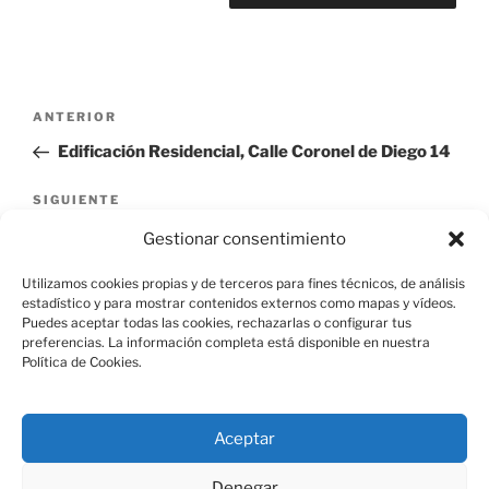
Navegación
Entrada
ANTERIOR
de
anterior:
Edificación Residencial, Calle Coronel de Diego 14
entradas
Siguiente
SIGUIENTE
entrada
Edificación Residencial, Calle Leandro Rubio 10
Gestionar consentimiento
Utilizamos cookies propias y de terceros para fines técnicos, de análisis
estadístico y para mostrar contenidos externos como mapas y vídeos.
Puedes aceptar todas las cookies, rechazarlas o configurar tus
preferencias. La información completa está disponible en nuestra
Política de Cookies.
Aviso Legal
Aceptar
Política de Cookies
Denegar