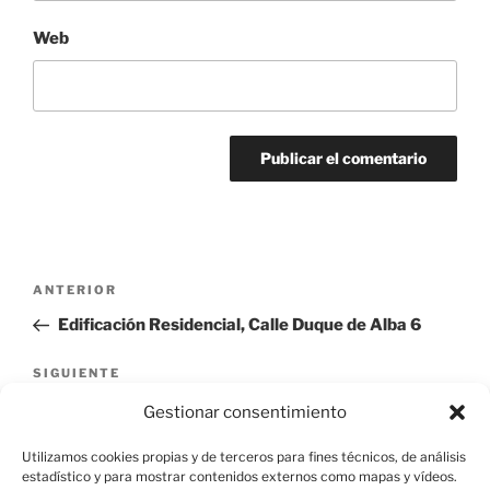
Web
Navegación
Entrada
ANTERIOR
de
anterior:
Edificación Residencial, Calle Duque de Alba 6
entradas
Siguiente
SIGUIENTE
entrada
Edificación Residencial, Calle Duque de Alba 13
Gestionar consentimiento
Utilizamos cookies propias y de terceros para fines técnicos, de análisis
estadístico y para mostrar contenidos externos como mapas y vídeos.