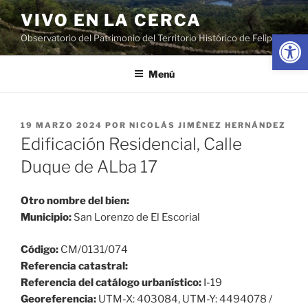
Saltar
VIVO EN LA CERCA
al
Abrir
Observatorio del Patrimonio del Territorio Histórico de Felipe II
contenido
Menú
PUBLICADO
19 MARZO 2024
POR
NICOLÁS JIMÉNEZ HERNÁNDEZ
EL
Edificación Residencial, Calle
Duque de ALba 17
Otro nombre del bien:
Municipio:
San Lorenzo de El Escorial
Código:
CM/0131/074
Referencia catastral:
Referencia del catálogo urbanístico:
I-19
Georeferencia:
UTM-X: 403084, UTM-Y: 4494078 /