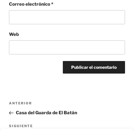
Correo electrónico
*
Web
Navegación
Entrada
ANTERIOR
de
anterior:
Casa del Guarda de El Batán
entradas
Siguiente
SIGUIENTE
entrada