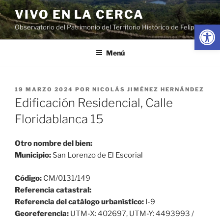
Saltar
VIVO EN LA CERCA
al
Abrir
Observatorio del Patrimonio del Territorio Histórico de Felipe II
contenido
Menú
PUBLICADO
19 MARZO 2024
POR
NICOLÁS JIMÉNEZ HERNÁNDEZ
EL
Edificación Residencial, Calle
Floridablanca 15
Otro nombre del bien:
Municipio:
San Lorenzo de El Escorial
Código:
CM/0131/149
Referencia catastral:
Referencia del catálogo urbanístico:
I-9
Georeferencia:
UTM-X: 402697, UTM-Y: 4493993 /