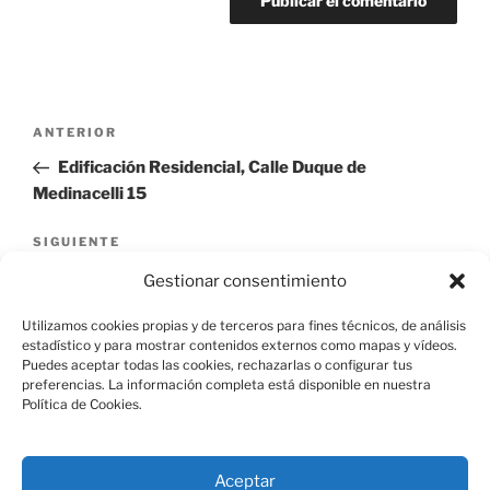
Navegación
Entrada
ANTERIOR
de
anterior:
Edificación Residencial, Calle Duque de
entradas
Medinacelli 15
Siguiente
SIGUIENTE
entrada
Edificación Residencial, Calle Velazquez 5
Gestionar consentimiento
Utilizamos cookies propias y de terceros para fines técnicos, de análisis
estadístico y para mostrar contenidos externos como mapas y vídeos.
Puedes aceptar todas las cookies, rechazarlas o configurar tus
preferencias. La información completa está disponible en nuestra
Política de Cookies.
Aviso Legal
Aceptar
Política de Cookies