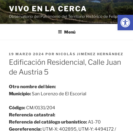
Saltar
VIVO EN LA CERCA
al
Abrir
Observatorio del Patrimonio del Territorio Histórico de Felipe II
contenido
Menú
PUBLICADO
19 MARZO 2024
POR
NICOLÁS JIMÉNEZ HERNÁNDEZ
EL
Edificación Residencial, Calle Juan
de Austria 5
Otro nombre del bien:
Municipio:
San Lorenzo de El Escorial
Código:
CM/0131/204
Referencia catastral:
Referencia del catálogo urbanístico:
A1-70
Georeferencia:
UTM-X: 402895, UTM-Y: 4494172 /