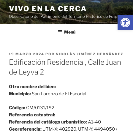
Saltar
VIVO EN LA CERCA
al
Abrir
Observatorio del Patrimonio del Territorio Histórico de Felipe II
contenido
Menú
PUBLICADO
19 MARZO 2024
POR
NICOLÁS JIMÉNEZ HERNÁNDEZ
EL
Edificación Residencial, Calle Juan
de Leyva 2
Otro nombre del bien:
Municipio:
San Lorenzo de El Escorial
Código:
CM/0131/192
Referencia catastral:
Referencia del catálogo urbanístico:
A1-40
Georeferencia:
UTM-X: 402920, UTM-Y: 4494050 /