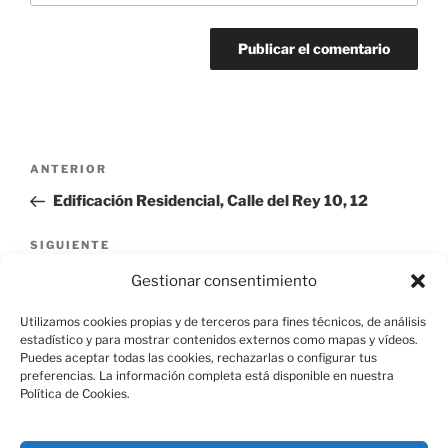
Navegación
Entrada
ANTERIOR
de
anterior:
Edificación Residencial, Calle del Rey 10, 12
entradas
Siguiente
SIGUIENTE
entrada
Edificación Residencial, Calle del Rey 14
Gestionar consentimiento
Utilizamos cookies propias y de terceros para fines técnicos, de análisis
estadístico y para mostrar contenidos externos como mapas y vídeos.
Puedes aceptar todas las cookies, rechazarlas o configurar tus
preferencias. La información completa está disponible en nuestra
Política de Cookies.
Aviso Legal