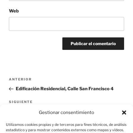
Web
Navegación
Entrada
ANTERIOR
de
anterior:
Edificación Residencial, Calle San Francisco 4
entradas
Siguiente
SIGUIENTE
entrada
Casa de Guarda. Calleja Larga
Gestionar consentimiento
Utilizamos cookies propias y de terceros para fines técnicos, de análisis
estadístico y para mostrar contenidos externos como mapas y vídeos.