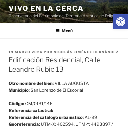
Saltar
VIVO EN LA CERCA
al
Abrir
Observatorio del Patrimonio del Territorio Histórico de Felipe II
contenido
Menú
PUBLICADO
19 MARZO 2024
POR
NICOLÁS JIMÉNEZ HERNÁNDEZ
EL
Edificación Residencial, Calle
Leandro Rubio 13
Otro nombre del bien:
VILLA AUGUSTA
Municipio:
San Lorenzo de El Escorial
Código:
CM/0131/146
Referencia catastral:
Referencia del catálogo urbanístico:
A1-99
Georeferencia:
UTM-X: 402594, UTM-Y: 4493897 /