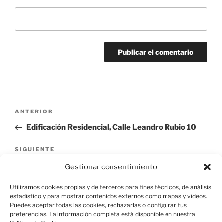
Navegación
Entrada
ANTERIOR
de
anterior:
Edificación Residencial, Calle Leandro Rubio 10
entradas
Siguiente
SIGUIENTE
entrada
Edificación Residencial, Calle Leandro Rubio 4
Gestionar consentimiento
Utilizamos cookies propias y de terceros para fines técnicos, de análisis
estadístico y para mostrar contenidos externos como mapas y vídeos.
Puedes aceptar todas las cookies, rechazarlas o configurar tus
preferencias. La información completa está disponible en nuestra