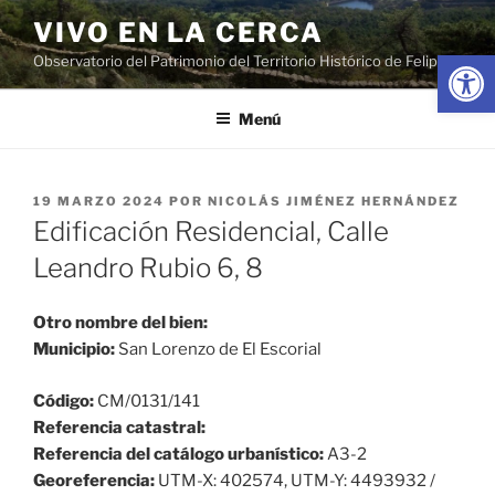
Saltar
VIVO EN LA CERCA
al
Abrir
Observatorio del Patrimonio del Territorio Histórico de Felipe II
contenido
Menú
PUBLICADO
19 MARZO 2024
POR
NICOLÁS JIMÉNEZ HERNÁNDEZ
EL
Edificación Residencial, Calle
Leandro Rubio 6, 8
Otro nombre del bien:
Municipio:
San Lorenzo de El Escorial
Código:
CM/0131/141
Referencia catastral:
Referencia del catálogo urbanístico:
A3-2
Georeferencia:
UTM-X: 402574, UTM-Y: 4493932 /