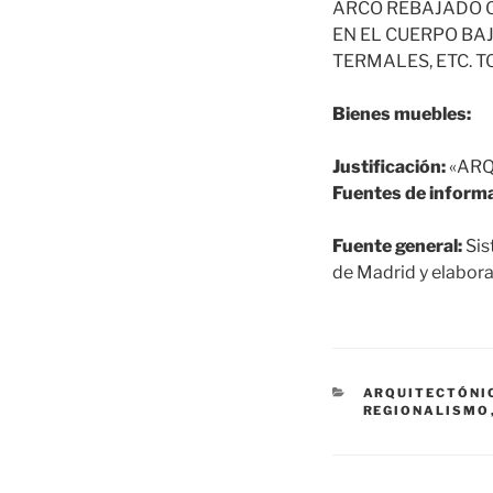
ARCO REBAJADO O
EN EL CUERPO BA
TERMALES, ETC. T
Bienes muebles:
Justificación:
«ARQ
Fuentes de informa
Fuente general:
Sis
de Madrid y elabora
CATEGORÍAS
ARQUITECTÓNI
REGIONALISMO