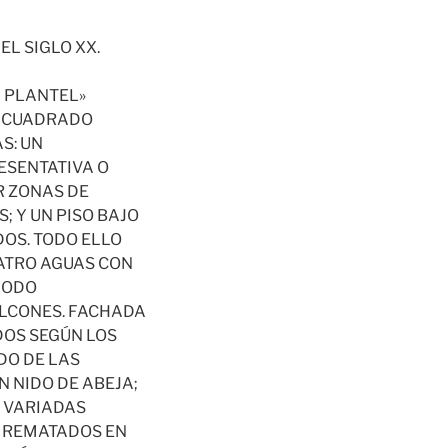
EL SIGLO XX.
L PLANTEL»
E CUADRADO
S: UN
ESENTATIVA O
R ZONAS DE
; Y UN PISO BAJO
OS. TODO ELLO
ATRO AGUAS CON
MODO
LCONES. FACHADA
DOS SEGÚN LOS
DO DE LAS
 NIDO DE ABEJA;
N VARIADAS
L REMATADOS EN