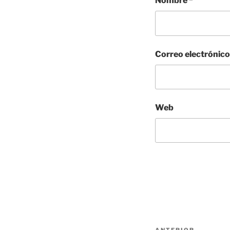
Nombre
*
Correo electrónic
Web
Navegación