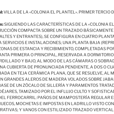
l:
VILLA DE LA «COLONIA EL PLANTEL». PRIMER TERCIO D
n:
SIGUIENDO LAS CARACTERÍSTICAS DE LA «COLONIA E
RUCCIÓN COMPACTA SOBRE UN TRAZADO BÁSICAMENT
ALTES Y ENTRANTES), SE CONFIGURA EN CUATRO PLANTA
 SERVICIOS E INSTALACIONES; UNA PLANTA BAJA (REPR
 ZONAS DE ESTANCIA Y RECIBIMIENTO, COMPLETADAS PO
ANTA PRIMERA O PRINCIPAL, RESERVADA A DORMITORIOS
RDILLADO Y BAJO, AL MODO DE LAS CÁMARAS O SOBRAD
A CUBIERTA DE PRONUNCIADA PENDIENTE, A DOS O CU
BADA EN TEJA CERÁMICA PLANA, QUE SE RESUELVE, AL 
CON GRANDES ALEROS DE MADERA VOLADOS SOBRE JABA
ASE DE UN ZÓCALO DE SILLERÍA Y PARAMENTOS TRATA
JARES, TAMIZADO POR EL INFLUJO CULTO Y SOFISTICA
EL FERROCARRIL: PAÑOS DE MAMPOSTERÍA REGULAR EN
UECOS, MOCHETAS E IMPOSTAS EN LADRILLO VISTO CO
RATIVAS; Y VANOS CON ESTILIZADO TRAZADO VERTICA