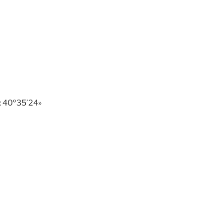
: 40º35’24»