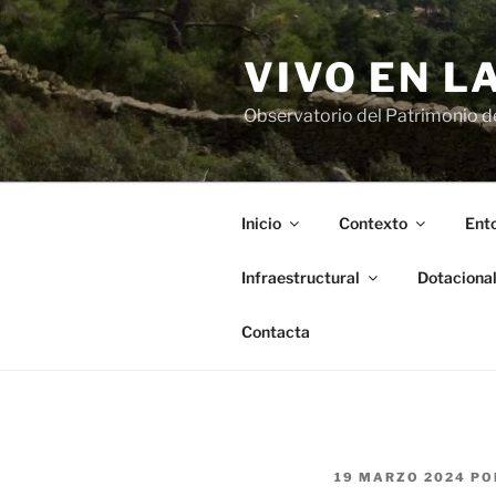
Saltar
al
VIVO EN L
contenido
Observatorio del Patrimonio del
Inicio
Contexto
Ento
Infraestructural
Dotaciona
Contacta
PUBLICADO
19 MARZO 2024
PO
EL