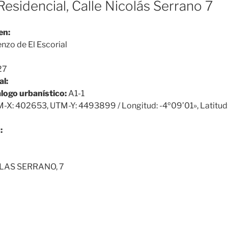
Residencial, Calle Nicolás Serrano 7
en:
nzo de El Escorial
27
al:
álogo urbanístico:
A1-1
-X: 402653, UTM-Y: 4493899 / Longitud: -4º09’01», Latitud
:
LAS SERRANO, 7