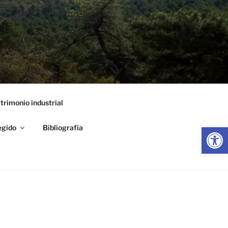
trimonio industrial
Abrir
egido
Bibliografía