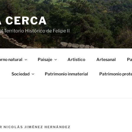
A CERCA
 Territorio Histórico de Felipe II
rno natural
Paisaje
Artístico
Artesanal
Pa
l
Sociedad
Patrimonio inmaterial
Patrimonio prot
R
NICOLÁS JIMÉNEZ HERNÁNDEZ