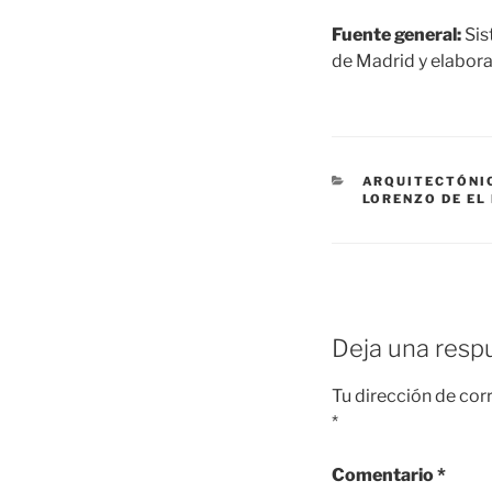
Fuente general:
Sis
de Madrid y elabora
CATEGORÍAS
ARQUITECTÓNI
LORENZO DE EL
Deja una resp
Tu dirección de cor
*
Comentario
*