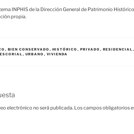
tema INPHIS de la Dirección General de Patrimonio Históric
ción propia.
CO
,
BIEN CONSERVADO
,
HISTÓRICO
,
PRIVADO
,
RESIDENCIAL
 ESCORIAL
,
URBANO
,
VIVIENDA
uesta
reo electrónico no será publicada.
Los campos obligatorios 