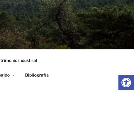
trimonio industrial
Abrir
egido
Bibliografía