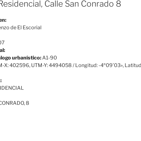
Residencial, Calle San Conrado 8
en:
nzo de El Escorial
07
al:
álogo urbanístico:
A1-90
-X: 402596, UTM-Y: 4494058 / Longitud: -4º09’03», Latitu
:
IDENCIAL
CONRADO, 8