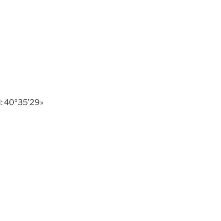
d: 40º35’29»