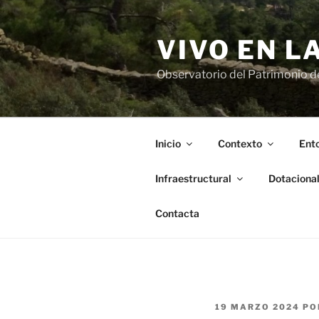
Saltar
al
VIVO EN L
contenido
Observatorio del Patrimonio del
Inicio
Contexto
Ento
Infraestructural
Dotaciona
Contacta
PUBLICADO
19 MARZO 2024
PO
EL