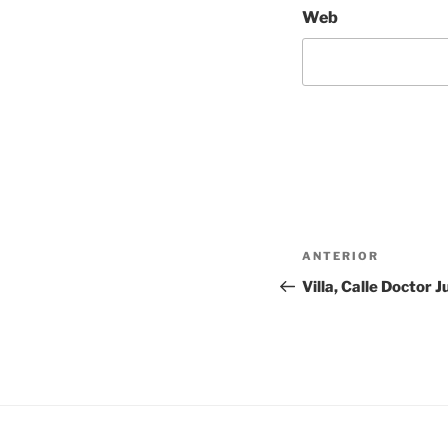
Web
Navegación
Entrada
ANTERIOR
de
anterior:
Villa, Calle Doctor 
entradas