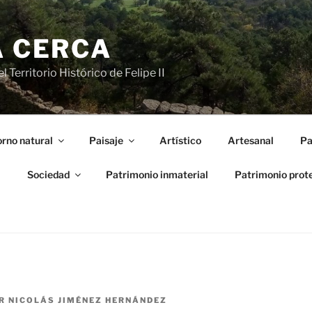
A CERCA
 Territorio Histórico de Felipe II
rno natural
Paisaje
Artístico
Artesanal
Pa
l
Sociedad
Patrimonio inmaterial
Patrimonio prot
R
NICOLÁS JIMÉNEZ HERNÁNDEZ