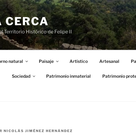
A CERCA
 Territorio Histórico de Felipe II
rno natural
Paisaje
Artístico
Artesanal
Pa
l
Sociedad
Patrimonio inmaterial
Patrimonio prot
R
NICOLÁS JIMÉNEZ HERNÁNDEZ