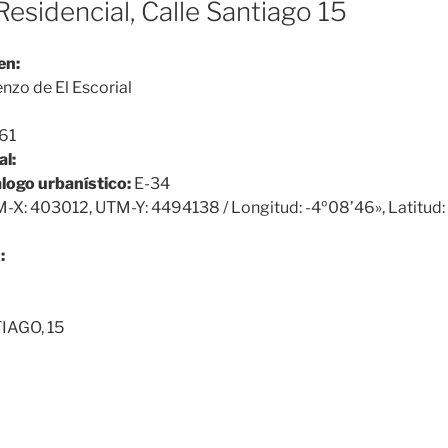
Residencial, Calle Santiago 15
en:
nzo de El Escorial
61
al:
álogo urbanístico:
E-34
-X: 403012, UTM-Y: 4494138 / Longitud: -4º08’46», Latitud
:
IAGO, 15
2