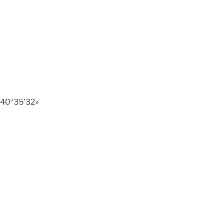
: 40º35’32»