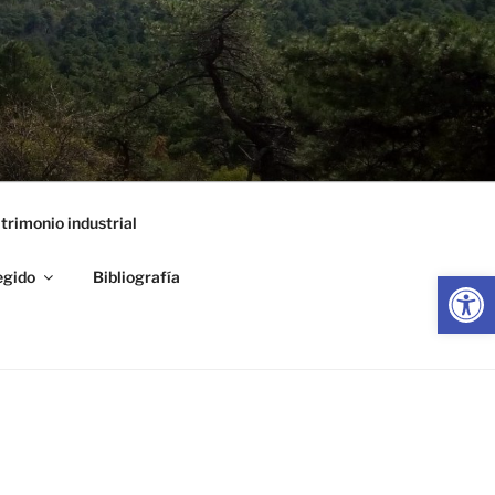
trimonio industrial
Abrir
egido
Bibliografía