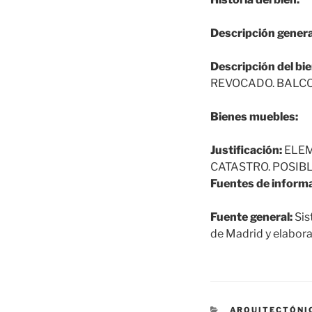
Descripción genera
Descripción del bie
REVOCADO. BALCO
Bienes muebles:
Justificación:
ELEM
CATASTRO. POSIB
Fuentes de informa
Fuente general:
Sis
de Madrid y elabora
CATEGORÍAS
ARQUITECTÓNI