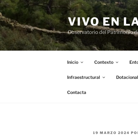
Saltar
al
VIVO EN L
contenido
Observatorio del Patrimonio del
Inicio
Contexto
Ento
Infraestructural
Dotaciona
Contacta
PUBLICADO
19 MARZO 2024
PO
EL