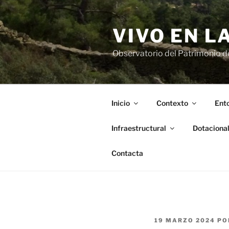
Saltar
al
VIVO EN L
contenido
Observatorio del Patrimonio del
Inicio
Contexto
Ento
Infraestructural
Dotaciona
Contacta
PUBLICADO
19 MARZO 2024
PO
EL