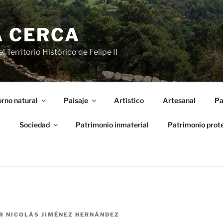
A CERCA
 Territorio Histórico de Felipe II
rno natural
Paisaje
Artístico
Artesanal
Pa
l
Sociedad
Patrimonio inmaterial
Patrimonio prot
R
NICOLÁS JIMÉNEZ HERNÁNDEZ