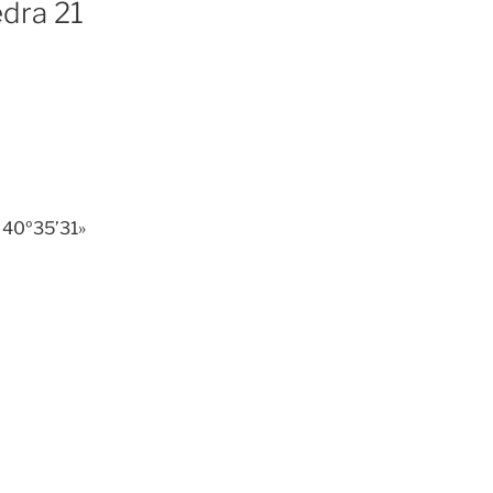
edra 21
 40º35’31»