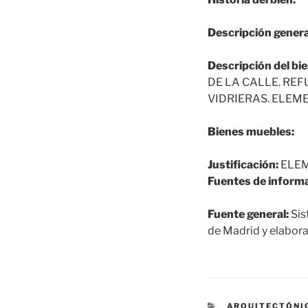
Descripción genera
Descripción del bie
DE LA CALLE. RE
VIDRIERAS. ELEM
Bienes muebles:
Justificación:
ELEM
Fuentes de informa
Fuente general:
Sis
de Madrid y elabora
CATEGORÍAS
ARQUITECTÓNI