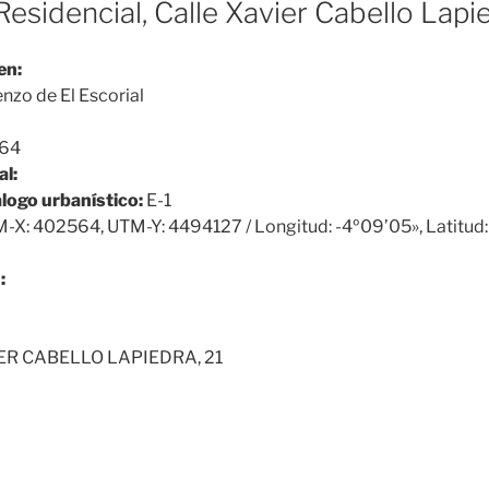
Residencial, Calle Xavier Cabello Lapi
en:
nzo de El Escorial
64
al:
álogo urbanístico:
E-1
-X: 402564, UTM-Y: 4494127 / Longitud: -4º09’05», Latitud:
:
ER CABELLO LAPIEDRA, 21