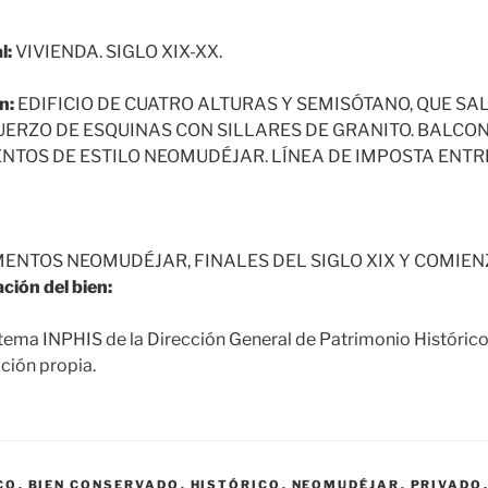
l:
VIVIENDA. SIGLO XIX-XX.
n:
EDIFICIO DE CUATRO ALTURAS Y SEMISÓTANO, QUE SA
FUERZO DE ESQUINAS CON SILLARES DE GRANITO. BALCO
ENTOS DE ESTILO NEOMUDÉJAR. LÍNEA DE IMPOSTA ENTR
ENTOS NEOMUDÉJAR, FINALES DEL SIGLO XIX Y COMIENZ
ción del bien:
tema INPHIS de la Dirección General de Patrimonio Históric
ción propia.
CO
,
BIEN CONSERVADO
,
HISTÓRICO
,
NEOMUDÉJAR
,
PRIVADO