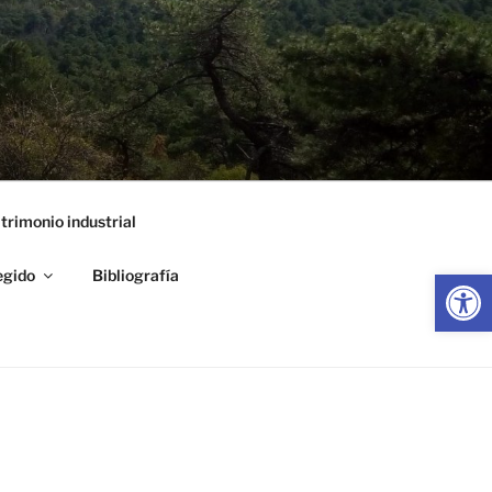
trimonio industrial
Abrir
egido
Bibliografía