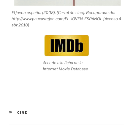
El joven español (2008). [Cartel de cine]. Recuperado de:
http://www.paucastejon.com/EL-JOVEN-ESPANOL [Acceso 4
abr 2018]
Accede a la ficha de la
Internet Movie Database
CATEGORÍAS
CINE