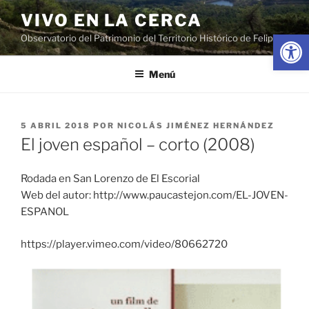
Saltar
VIVO EN LA CERCA
al
Abrir
Observatorio del Patrimonio del Territorio Histórico de Felipe II
contenido
Menú
PUBLICADO
5 ABRIL 2018
POR
NICOLÁS JIMÉNEZ HERNÁNDEZ
EL
El joven español – corto (2008)
Rodada en San Lorenzo de El Escorial
Web del autor: http://www.paucastejon.com/EL-JOVEN-
ESPANOL
https://player.vimeo.com/video/80662720