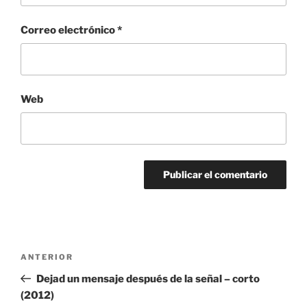
Correo electrónico
*
Web
Navegación
Entrada
ANTERIOR
de
anterior:
Dejad un mensaje después de la señal – corto
entradas
(2012)