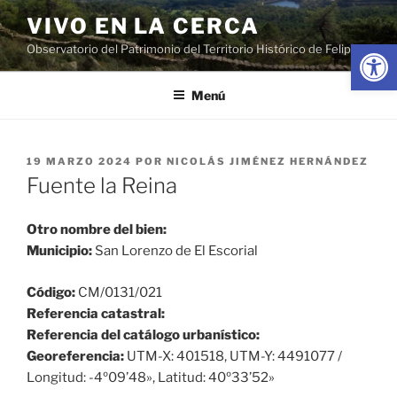
Saltar
VIVO EN LA CERCA
al
Abrir
Observatorio del Patrimonio del Territorio Histórico de Felipe II
contenido
Menú
PUBLICADO
19 MARZO 2024
POR
NICOLÁS JIMÉNEZ HERNÁNDEZ
EL
Fuente la Reina
Otro nombre del bien:
Municipio:
San Lorenzo de El Escorial
Código:
CM/0131/021
Referencia catastral:
Referencia del catálogo urbanístico:
Georeferencia:
UTM-X: 401518, UTM-Y: 4491077 /
Longitud: -4º09’48», Latitud: 40º33’52»