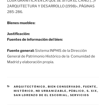
LOSA GRANÍTICA EN LA QUE SE SITÚA EL CAÑO; (…)»
2ARQUITECTURA Y DESARROLLO (1998)», PÁGINAS
285-286.
Bienes muebles:
Justificación:
Fuentes de información del bien:
Fuente general:
Sistema INPHIS de la Dirección
General de Patrimonio Histórico de la Comunidad de
Madrid y elaboración propia.
CATEGORÍAS
ARQUITECTÓNICO
,
BIEN CONSERVADO
,
FUENTE
,
HISTÓRICO
,
NO URBANIZABLE
,
PÚBLICO
,
S. XIX
,
SAN LORENZO DE EL ESCORIAL
,
SERVICIOS