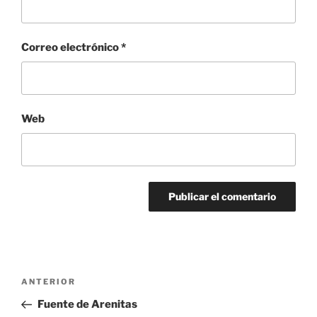
Correo electrónico
*
Web
Navegación
Entrada
ANTERIOR
de
anterior:
Fuente de Arenitas
entradas