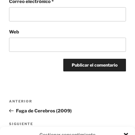
Correo electrónico
*
Web
Navegación
Entrada
ANTERIOR
de
anterior:
Fuga de Cerebros (2009)
entradas
Siguiente
SIGUIENTE
entrada
La Conjura de El Escorial 2008