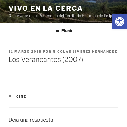
Saltar
VIVO EN LA CERCA
al
Abrir
Observatorio del Patrimonio del Territorio Histórico de Felipe II
contenido
Menú
PUBLICADO
31 MARZO 2018
POR
NICOLÁS JIMÉNEZ HERNÁNDEZ
EL
Los Veraneantes (2007)
CATEGORÍAS
CINE
Deja una respuesta