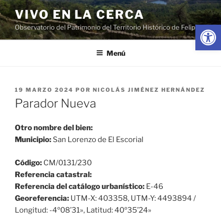
Saltar
VIVO EN LA CERCA
al
Abrir
Observatorio del Patrimonio del Territorio Histórico de Felipe II
contenido
Menú
PUBLICADO
19 MARZO 2024
POR
NICOLÁS JIMÉNEZ HERNÁNDEZ
EL
Parador Nueva
Otro nombre del bien:
Municipio:
San Lorenzo de El Escorial
Código:
CM/0131/230
Referencia catastral:
Referencia del catálogo urbanístico:
E-46
Georeferencia:
UTM-X: 403358, UTM-Y: 4493894 /
Longitud: -4º08’31», Latitud: 40º35’24»