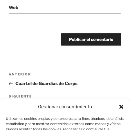
Web
Navegación
Entrada
ANTERIOR
de
anterior:
Cuartel de Guardias de Corps
entradas
Siguiente
SIGUIENTE
entrada
Presa nueva de El Romeral
Gestionar consentimiento
Utilizamos cookies propias y de terceros para fines técnicos, de análisis
estadístico y para mostrar contenidos externos como mapas y vídeos.
Puedes aceptar todas las cookies, rechazarlas o configurar tus