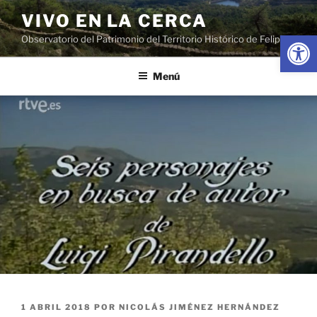
Saltar
VIVO EN LA CERCA
al
Abrir
Observatorio del Patrimonio del Territorio Histórico de Felipe II
contenido
Menú
PUBLICADO
1 ABRIL 2018
POR
NICOLÁS JIMÉNEZ HERNÁNDEZ