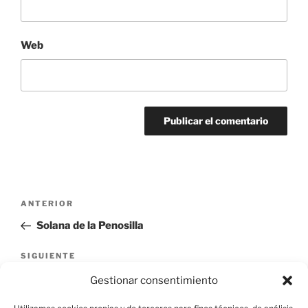
Web
Navegación
Entrada
ANTERIOR
de
anterior:
Solana de la Penosilla
entradas
Siguiente
SIGUIENTE
entrada
Fuente nueva / Fuente del abrevadero
Gestionar consentimiento