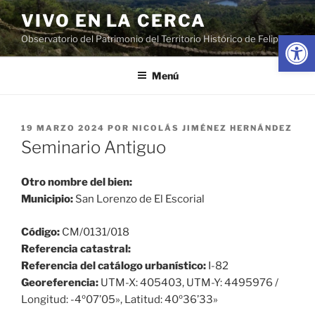
Saltar
VIVO EN LA CERCA
al
Abrir
Observatorio del Patrimonio del Territorio Histórico de Felipe II
contenido
Menú
PUBLICADO
19 MARZO 2024
POR
NICOLÁS JIMÉNEZ HERNÁNDEZ
EL
Seminario Antiguo
Otro nombre del bien:
Municipio:
San Lorenzo de El Escorial
Código:
CM/0131/018
Referencia catastral:
Referencia del catálogo urbanístico:
I-82
Georeferencia:
UTM-X: 405403, UTM-Y: 4495976 /
Longitud: -4º07’05», Latitud: 40º36’33»