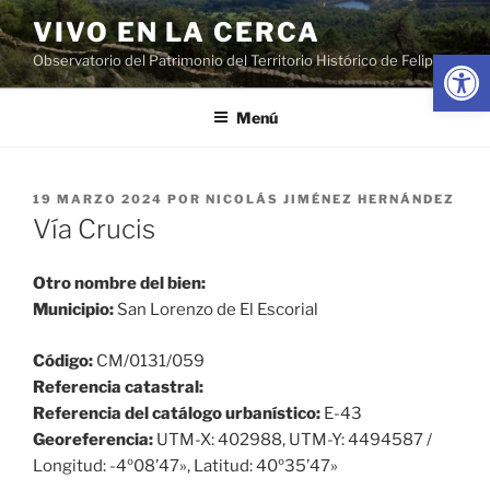
Saltar
VIVO EN LA CERCA
al
Abrir
Observatorio del Patrimonio del Territorio Histórico de Felipe II
contenido
Menú
PUBLICADO
19 MARZO 2024
POR
NICOLÁS JIMÉNEZ HERNÁNDEZ
EL
Vía Crucis
Otro nombre del bien:
Municipio:
San Lorenzo de El Escorial
Código:
CM/0131/059
Referencia catastral:
Referencia del catálogo urbanístico:
E-43
Georeferencia:
UTM-X: 402988, UTM-Y: 4494587 /
Longitud: -4º08’47», Latitud: 40º35’47»