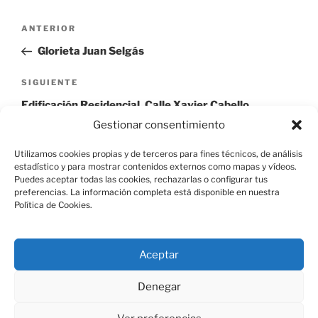
Navegación
Entrada
ANTERIOR
de
anterior:
Glorieta Juan Selgás
entradas
Siguiente
SIGUIENTE
entrada
Edificación Residencial, Calle Xavier Cabello
Lapiedra 18
Gestionar consentimiento
Utilizamos cookies propias y de terceros para fines técnicos, de análisis
estadístico y para mostrar contenidos externos como mapas y vídeos.
Puedes aceptar todas las cookies, rechazarlas o configurar tus
preferencias. La información completa está disponible en nuestra
Política de Cookies.
Aviso Legal
Aceptar
Política de Cookies
Denegar