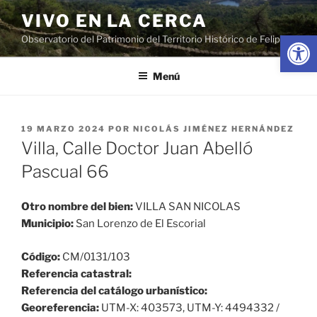
Saltar
VIVO EN LA CERCA
al
Abrir
Observatorio del Patrimonio del Territorio Histórico de Felipe II
contenido
Menú
PUBLICADO
19 MARZO 2024
POR
NICOLÁS JIMÉNEZ HERNÁNDEZ
EL
Villa, Calle Doctor Juan Abelló
Pascual 66
Otro nombre del bien:
VILLA SAN NICOLAS
Municipio:
San Lorenzo de El Escorial
Código:
CM/0131/103
Referencia catastral:
Referencia del catálogo urbanístico:
Georeferencia:
UTM-X: 403573, UTM-Y: 4494332 /