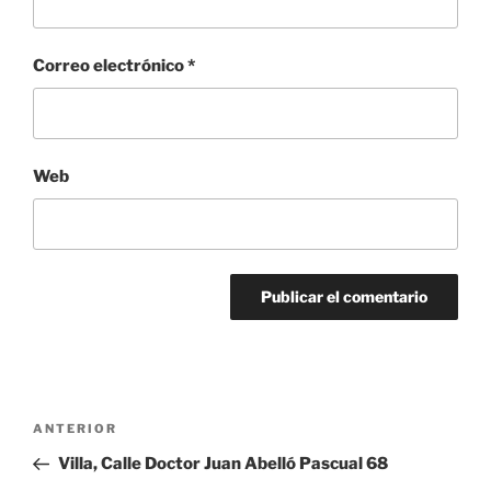
Correo electrónico
*
Web
Navegación
Entrada
ANTERIOR
de
anterior:
Villa, Calle Doctor Juan Abelló Pascual 68
entradas