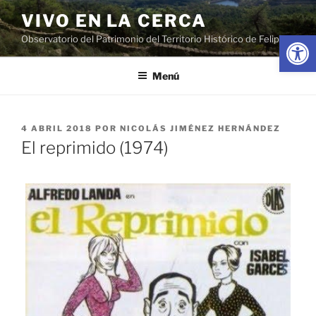
Saltar
VIVO EN LA CERCA
al
Abrir
Observatorio del Patrimonio del Territorio Histórico de Felipe II
contenido
Menú
PUBLICADO
4 ABRIL 2018
POR
NICOLÁS JIMÉNEZ HERNÁNDEZ
EL
El reprimido (1974)