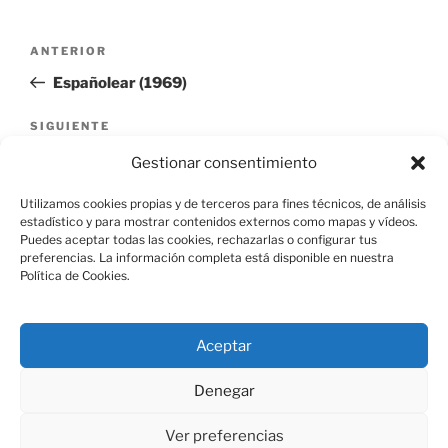
Navegación
Entrada
ANTERIOR
de
anterior:
Españolear (1969)
entradas
Siguiente
SIGUIENTE
entrada
El jardinero – corto (2013)
Gestionar consentimiento
Utilizamos cookies propias y de terceros para fines técnicos, de análisis
estadístico y para mostrar contenidos externos como mapas y vídeos.
Puedes aceptar todas las cookies, rechazarlas o configurar tus
preferencias. La información completa está disponible en nuestra
Política de Cookies.
Aviso Legal
Aceptar
Política de Cookies
Denegar
Ver preferencias