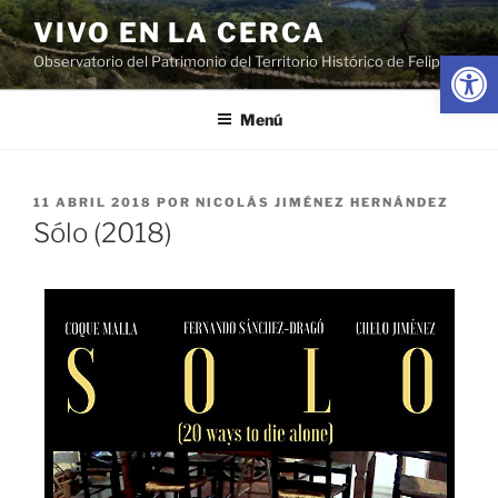
Saltar
VIVO EN LA CERCA
al
Abrir
Observatorio del Patrimonio del Territorio Histórico de Felipe II
contenido
Menú
PUBLICADO
11 ABRIL 2018
POR
NICOLÁS JIMÉNEZ HERNÁNDEZ
EL
Sólo (2018)