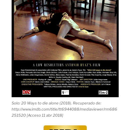
Solo: 20 Ways to die alone (2018). Recuperado de:
http://www.imdb.com/title/tt6944088/mediaviewer/rm686
251520 [Acceso 11 abr 2018]