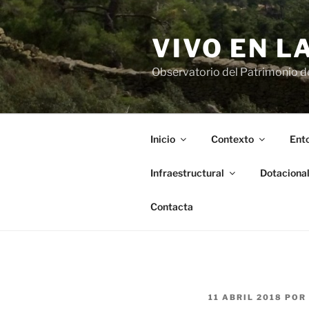
Saltar
al
VIVO EN L
contenido
Observatorio del Patrimonio del
Inicio
Contexto
Ento
Infraestructural
Dotaciona
Contacta
PUBLICADO
11 ABRIL 2018
POR
EL