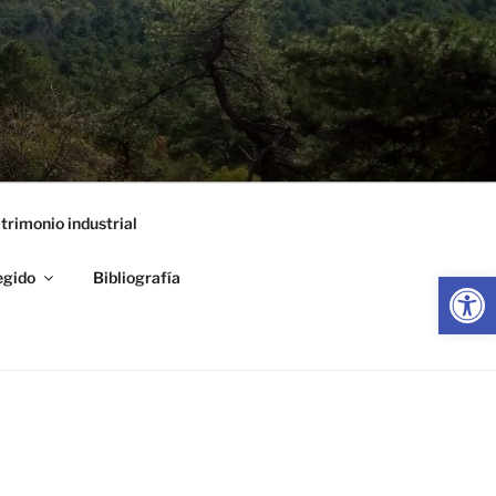
trimonio industrial
Abrir
egido
Bibliografía