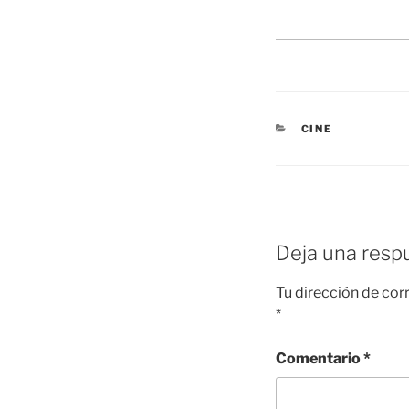
CATEGORÍAS
CINE
Deja una resp
Tu dirección de cor
*
Comentario
*