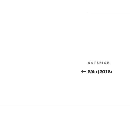
Navegación
Entrada
ANTERIOR
de
anterior:
Sólo (2018)
entradas