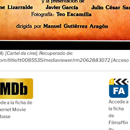
4). [Cartel de cine]. Recuperado de:
com/title/tt0085535/mediaviewer/rm2062883072 [Acceso
Accede a
de a la ficha de
la ficha
nternet Movie
de
base
Filmaffin
ity