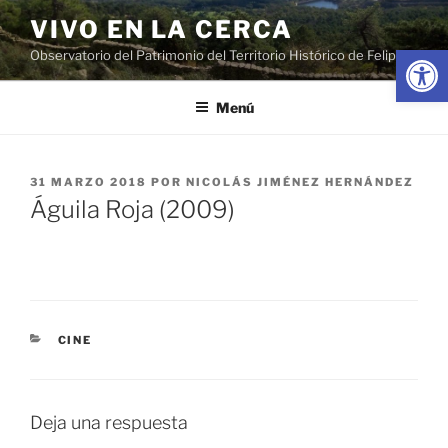
Saltar
VIVO EN LA CERCA
al
Abrir
Observatorio del Patrimonio del Territorio Histórico de Felipe II
contenido
Menú
PUBLICADO
31 MARZO 2018
POR
NICOLÁS JIMÉNEZ HERNÁNDEZ
EL
Águila Roja (2009)
CATEGORÍAS
CINE
Deja una respuesta