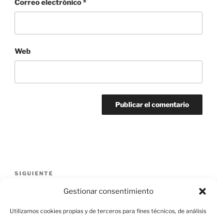
Correo electrónico
*
Web
Navegación
de
Siguiente
SIGUIENTE
entradas
entrada
Los últimos días de Pompeya (1959)
Gestionar consentimiento
Utilizamos cookies propias y de terceros para fines técnicos, de análisis