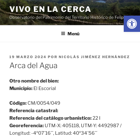
Saltar
VIVO EN LA CERCA
al
Abrir
Observatorio del Patrimonio del Territorio Histórico de Felipe II
contenido
Menú
PUBLICADO
19 MARZO 2024
POR
NICOLÁS JIMÉNEZ HERNÁNDEZ
EL
Arca del Agua
Otro nombre del bien:
Municipio:
El Escorial
Código:
CM/0054/049
Referencia catastral:
Referencia del catálogo urbanístico:
22 I
Georeferencia:
UTM-X: 405118, UTM-Y: 4492987 /
Longitud: -4º07´16´´, Latitud: 40º34´56´´