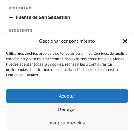
Navegación
Entrada
ANTERIOR
de
anterior:
Fuente de San Sebastian
entradas
Siguiente
SIGUIENTE
entrada
Azud primero, Embalse de las Lagunas I
Gestionar consentimiento
Utilizamos cookies propias y de terceros para fines técnicos, de análisis
estadístico y para mostrar contenidos externos como mapas y vídeos.
Puedes aceptar todas las cookies, rechazarlas o configurar tus
preferencias. La información completa está disponible en nuestra
Política de Cookies.
Aviso Legal
Aceptar
Política de Cookies
Denegar
Ver preferencias
Política de Privacidad
Funciona gracias a WordPress