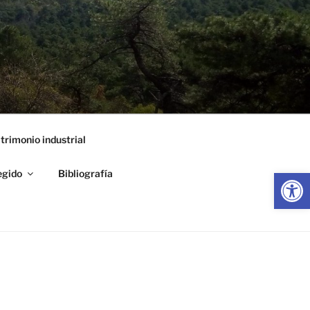
trimonio industrial
Abrir
egido
Bibliografía