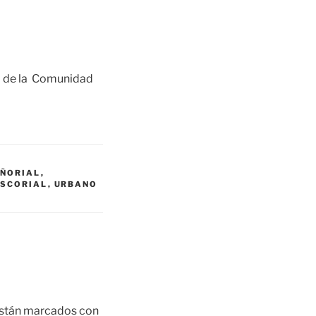
o de la Comunidad
EÑORIAL
,
ESCORIAL
,
URBANO
están marcados con