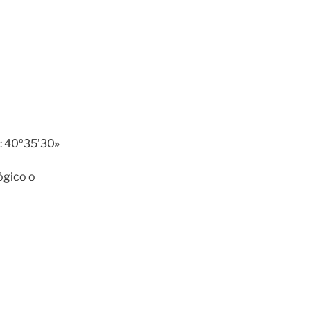
: 40º35’30»
lógico o