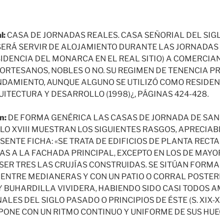
l:
CASA DE JORNADAS REALES. CASA SEÑORIAL DEL SIGLO 
SERÁ SERVIR DE ALOJAMIENTO DURANTE LAS JORNADAS
SIDENCIA DEL MONARCA EN EL REAL SITIO) A COMERCIA
ORTESANOS, NOBLES O NO. SU REGIMEN DE TENENCIA 
NDAMIENTO, AUNQUE ALGUNO SE UTILIZÓ COMO RESIDEN
ITECTURA Y DESARROLLO (1998)¿, PÁGINAS 424-428.
n:
DE FORMA GENÉRICA LAS CASAS DE JORNADA DE SAN
GLO XVIII MUESTRAN LOS SIGUIENTES RASGOS, APRECIA
ESENTE FICHA: «SE TRATA DE EDIFICIOS DE PLANTA RECT
AS A LA FACHADA PRINCIPAL, EXCEPTO EN LOS DE MAY
SER TRES LAS CRUJÍAS CONSTRUIDAS. SE SITÚAN FORM
 ENTRE MEDIANERAS Y CON UN PATIO O CORRAL POSTER
Y BUHARDILLA VIVIDERA, HABIENDO SIDO CASI TODOS 
LES DEL SIGLO PASADO O PRINCIPIOS DE ÉSTE (S. XIX-XX
ONE CON UN RITMO CONTINUO Y UNIFORME DE SUS HUE