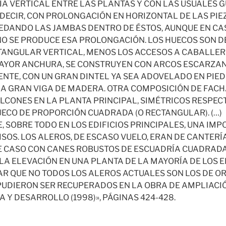
 VERTICAL ENTRE LAS PLANTAS Y CON LAS USUALES 
 DECIR, CON PROLONGACIÓN EN HORIZONTAL DE LAS PIE
UEDANDO LAS JAMBAS DENTRO DE ÉSTOS, AUNQUE EN CA
O SE PRODUCE ESA PROLONGACIÓN. LOS HUECOS SON 
ANGULAR VERTICAL, MENOS LOS ACCESOS A CABALLER
MAYOR ANCHURA, SE CONSTRUYEN CON ARCOS ESCARZA
ENTE, CON UN GRAN DINTEL YA SEA ADOVELADO EN PIE
 GRAN VIGA DE MADERA. OTRA COMPOSICIÓN DE FACHA
LCONES EN LA PLANTA PRINCIPAL, SIMÉTRICOS RESPECT
UECO DE PROPORCIÓN CUADRADA (O RECTANGULAR). (…)
 SOBRE TODO EN LOS EDIFICIOS PRINCIPALES, UNA IMP
ISOS. LOS ALEROS, DE ESCASO VUELO, ERAN DE CANTER
E CASO CON CANES ROBUSTOS DE ESCUADRÍA CUADRADA
LA ELEVACIÓN EN UNA PLANTA DE LA MAYORÍA DE LOS E
R QUE NO TODOS LOS ALEROS ACTUALES SON LOS DE OR
PUDIERON SER RECUPERADOS EN LA OBRA DE AMPLIACIÓ
 Y DESARROLLO (1998)», PÁGINAS 424-428.