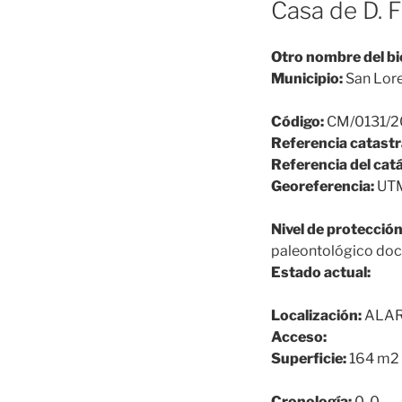
Casa de D. 
Otro nombre del bi
Municipio:
San Lore
Código:
CM/0131/2
Referencia catastr
Referencia del cat
Georeferencia:
UTM
Nivel de protección
paleontológico do
Estado actual:
Localización:
ALAR
Acceso:
Superficie:
164 m2
Cronología:
0-0