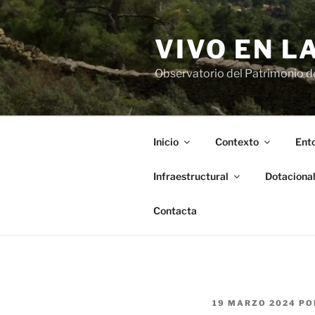
Saltar
al
VIVO EN L
contenido
Observatorio del Patrimonio del
Inicio
Contexto
Ento
Infraestructural
Dotaciona
Contacta
PUBLICADO
19 MARZO 2024
PO
EL