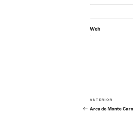
Web
Navegación
Entrada
ANTERIOR
de
anterior:
Arca de Monte Car
entradas