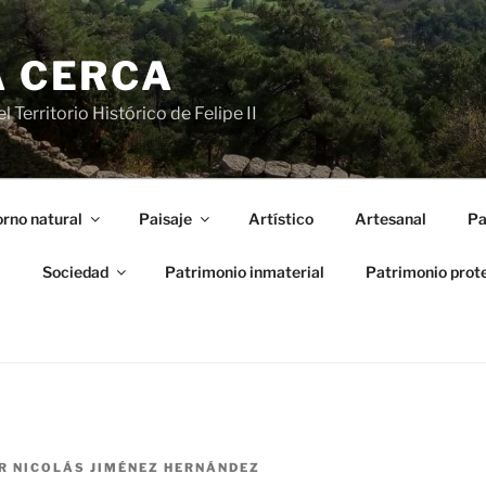
A CERCA
 Territorio Histórico de Felipe II
rno natural
Paisaje
Artístico
Artesanal
Pa
l
Sociedad
Patrimonio inmaterial
Patrimonio prot
R
NICOLÁS JIMÉNEZ HERNÁNDEZ