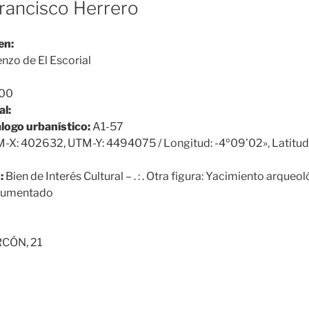
Francisco Herrero
en:
nzo de El Escorial
00
al:
álogo urbanístico:
A1-57
-X: 402632, UTM-Y: 4494075 / Longitud: -4º09’02», Latitud
:
Bien de Interés Cultural – . : . Otra figura: Yacimiento arqueo
cumentado
CÓN, 21