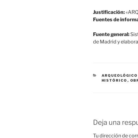
Justificación:
«ARQ
Fuentes de informa
Fuente general:
Sis
de Madrid y elabora
CATEGORÍAS
ARQUEOLÓGICO
HISTÓRICO
,
OB
Deja una resp
Tu dirección de cor