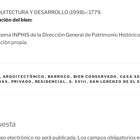
UITECTURA Y DESARROLLO (1998)»: 1779.
ción del bien:
tema INPHIS de la Dirección General de Patrimonio Históric
ción propia.
,
ARQUITECTÓNICO
,
BARROCO
,
BIEN CONSERVADO
,
CASA S
RAS
,
PRIVADO
,
RESIDENCIAL
,
S. XVIII
,
SAN LORENZO DE EL 
uesta
reo electrónico no será publicada.
Los campos obligatorios 