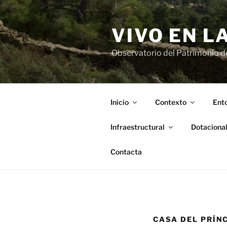
Saltar
al
VIVO EN L
contenido
Observatorio del Patrimonio del
Inicio
Contexto
Ento
Infraestructural
Dotaciona
Contacta
CASA DEL PRÍNC