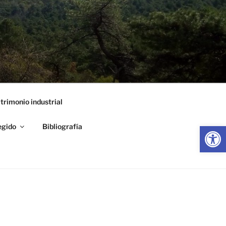
trimonio industrial
Abrir
egido
Bibliografía