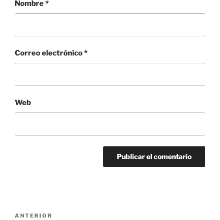
Nombre
*
Correo electrónico
*
Web
Navegación
Entrada
ANTERIOR