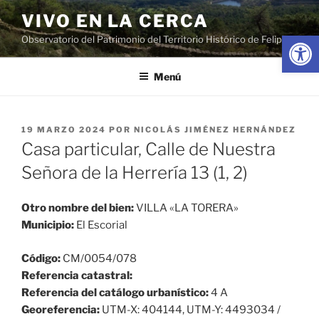
Saltar
VIVO EN LA CERCA
al
Abrir
Observatorio del Patrimonio del Territorio Histórico de Felipe II
contenido
Menú
PUBLICADO
19 MARZO 2024
POR
NICOLÁS JIMÉNEZ HERNÁNDEZ
EL
Casa particular, Calle de Nuestra
Señora de la Herrería 13 (1, 2)
Otro nombre del bien:
VILLA «LA TORERA»
Municipio:
El Escorial
Código:
CM/0054/078
Referencia catastral:
Referencia del catálogo urbanístico:
4 A
Georeferencia:
UTM-X: 404144, UTM-Y: 4493034 /