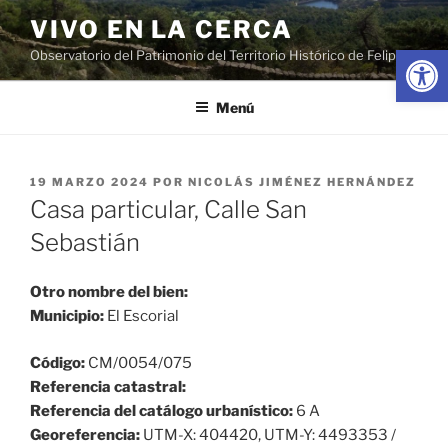
Saltar
VIVO EN LA CERCA
al
Abrir
Observatorio del Patrimonio del Territorio Histórico de Felipe II
contenido
Menú
PUBLICADO
19 MARZO 2024
POR
NICOLÁS JIMÉNEZ HERNÁNDEZ
EL
Casa particular, Calle San
Sebastián
Otro nombre del bien:
Municipio:
El Escorial
Código:
CM/0054/075
Referencia catastral:
Referencia del catálogo urbanístico:
6 A
Georeferencia:
UTM-X: 404420, UTM-Y: 4493353 /