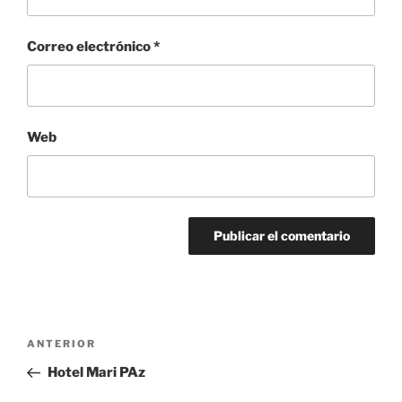
Correo electrónico
*
Web
Navegación
Entrada
ANTERIOR
de
anterior:
Hotel Mari PAz
entradas