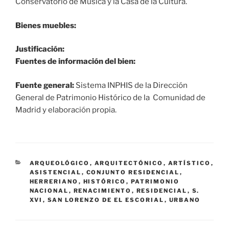
Conservatorio de Música y la Casa de la Cultura.
Bienes muebles:
Justificación:
Fuentes de información del bien:
Fuente general:
Sistema INPHIS de la Dirección
General de Patrimonio Histórico de la Comunidad de
Madrid y elaboración propia.
CATEGORÍAS
ARQUEOLÓGICO
,
ARQUITECTÓNICO
,
ARTÍSTICO
,
ASISTENCIAL
,
CONJUNTO RESIDENCIAL
,
HERRERIANO
,
HISTÓRICO
,
PATRIMONIO
NACIONAL
,
RENACIMIENTO
,
RESIDENCIAL
,
S.
XVI
,
SAN LORENZO DE EL ESCORIAL
,
URBANO