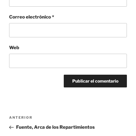
Correo electrónico
*
Web
Navegación
Entrada
ANTERIOR
de
anterior:
Fuente, Arca de los Repartimientos
entradas