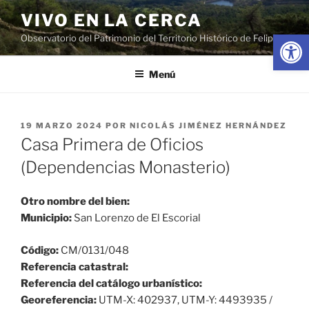
Saltar
VIVO EN LA CERCA
al
Abrir
Observatorio del Patrimonio del Territorio Histórico de Felipe II
contenido
Menú
PUBLICADO
19 MARZO 2024
POR
NICOLÁS JIMÉNEZ HERNÁNDEZ
EL
Casa Primera de Oficios
(Dependencias Monasterio)
Otro nombre del bien:
Municipio:
San Lorenzo de El Escorial
Código:
CM/0131/048
Referencia catastral:
Referencia del catálogo urbanístico:
Georeferencia:
UTM-X: 402937, UTM-Y: 4493935 /