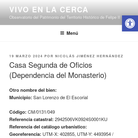
Saltar
VIVO EN LA CERCA
al
Abrir 
Observatorio del Patrimonio del Territorio Histórico de Felipe II
contenido
Menú
PUBLICADO
19 MARZO 2024
POR
NICOLÁS JIMÉNEZ HERNÁNDEZ
EL
Casa Segunda de Oficios
(Dependencia del Monasterio)
Otro nombre del bien:
Municipio:
San Lorenzo de El Escorial
Código:
CM/0131/049
Referencia catastral:
2942506VK0924S0001KU
Referencia del catálogo urbanístico:
Georeferencia:
UTM-X: 402855, UTM-Y: 4493954 /