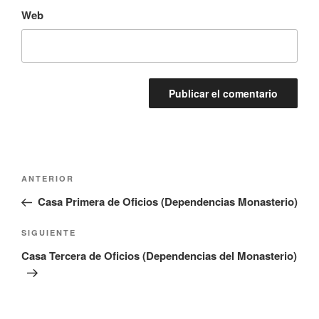
Web
Navegación
Entrada
ANTERIOR
de
anterior:
Casa Primera de Oficios (Dependencias Monasterio)
entradas
Siguiente
SIGUIENTE
entrada
Casa Tercera de Oficios (Dependencias del Monasterio)