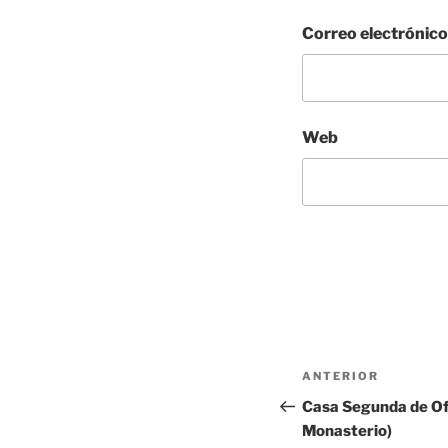
Correo electrónic
Web
Navegación
Entrada
ANTERIOR
de
anterior:
Casa Segunda de Of
Monasterio)
entradas