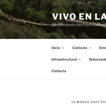
Saltar
al
VIVO EN L
contenido
Observatorio del Patrimonio del
Inicio
Contexto
Ento
Infraestructural
Dotaciona
Contacta
PUBLICADO
19 MARZO 2024
PO
EL