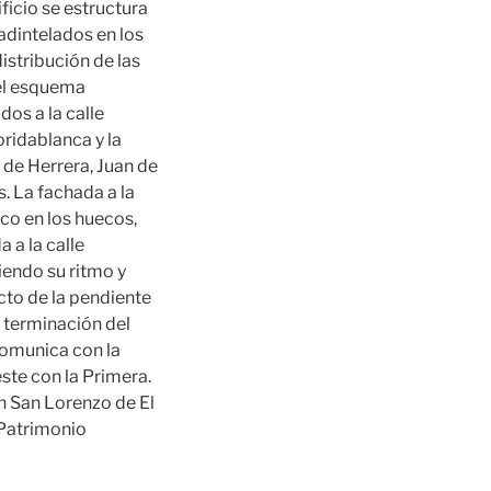
ficio se estructura
adintelados en los
distribución de las
 el esquema
dos a la calle
loridablanca y la
s de Herrera, Juan de
. La fachada a la
co en los huecos,
 a la calle
iendo su ritmo y
ecto de la pendiente
a terminación del
comunica con la
éste con la Primera.
n San Lorenzo de El
 Patrimonio