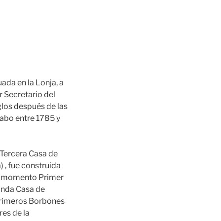
ada en la Lonja, a
r Secretario del
iglos después de las
cabo entre 1785 y
 Tercera Casa de
) , fue construida
ese momento Primer
gunda Casa de
s primeros Borbones
res de la