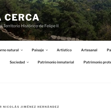
A CERCA
 Territorio Histórico de Felipe II
rno natural
Paisaje
Artístico
Artesanal
Pa
l
Sociedad
Patrimonio inmaterial
Patrimonio prot
R
NICOLÁS JIMÉNEZ HERNÁNDEZ