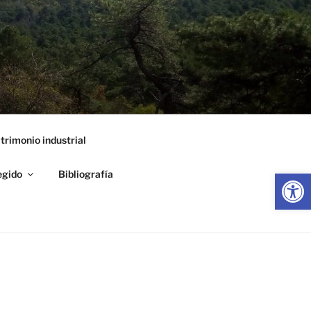
trimonio industrial
Abrir
egido
Bibliografía