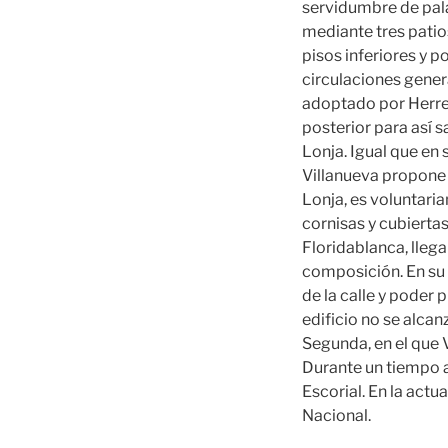
servidumbre de pala
mediante tres patio
pisos inferiores y p
circulaciones genera
adoptado por Herrera
posterior para así sa
Lonja. Igual que en 
Villanueva propone u
Lonja, es voluntari
cornisas y cubiertas
Floridablanca, llega
composición. En su p
de la calle y poder
edificio no se alca
Segunda, en el que V
Durante un tiempo a
Escorial. En la act
Nacional.