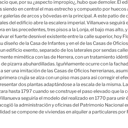
cio que, por su ¿aspecto impropio¿, hubo que demoler. El edi
s siendo en central el mas estrecho y compuesto por huecos 
or galerías de arcos y bóvedas en la principal. A este patio de 
les del edificio abre la escalera imperial. Villanueva seguirá
 en las precedentes, tres pisos a la Lonja, el bajo mas alto, y 
lvar el fuerte desnivel existente entre la calle superior, hoy F
su diseño de la Casa de Infantes y en el de las Casas de Oficio
n edificio exento, separado de los laterales por sendas calles
amente mimética con las de Herrera, con un tratamiento idénti
 de pizarra abuhardilladas. Iguññamente ocurre con la fachada
 a ser una imitación de las Casas de Oficios herrerianas, asum
rimera crujía se alza con un piso mas para así corregir el ef
 presentar dos plantas adaptándose a la escala de la misma. L
nzara hasta 1797 cuando se construye el paso elevado que la 
illanueva seguiría el modelo del realizado en 1770 para unir 
cogió la administración y oficinas del Patrimonio Nacional e
ualidad se compone de viviendas en alquiler a particulares por