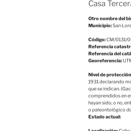
Casa Tercer
Otro nombre del bi
Municipio:
San Lore
Código:
CM/0131/0
Referencia catastr
Referencia del cat
Georeferencia:
UTM
Nivel de protección
1931 declarando mon
que se indican. (Ga
comprendidos en est
hayan sido, o no, e
o paleontológico 
Estado actual:
Localización:
Calle 