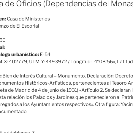
a de Oficios (Dependencias del Monas
en:
Casa de Ministerios
nzo de El Escorial
50
al:
álogo urbanístico:
E-54
-X: 402779, UTM-Y: 4493972 / Longitud: -4º08’56», Latitud
:
Bien de Interés Cultural – Monumento. Declaración: Decreto 
umentos Históricos-Artísticos, pertenecientes al Tesoro Art
ceta de Madrid de 4 de junio de 1931) «Artículo 2. Se declara
a relación los Palacios y Jardines que pertenecieron al Patr
ntregados a los Ayuntamientos respectivos». Otra figura: Yac
documentado
Floridablanca, 7