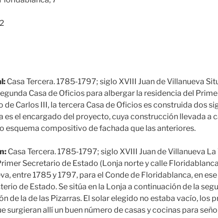
2
l:
Casa Tercera. 1785-1797; siglo XVIII Juan de Villanueva Situ
segunda Casa de Oficios para albergar la residencia del Prime
 de Carlos III, la tercera Casa de Oficios es construida dos s
va es el encargado del proyecto, cuya construcción llevada a 
mo esquema compositivo de fachada que las anteriores.
n:
Casa Tercera. 1785-1797; siglo XVIII Juan de Villanueva La
Primer Secretario de Estado (Lonja norte y calle Floridablanca
eva, entre 1785 y 1797, para el Conde de Floridablanca, en 
terio de Estado. Se sitúa en la Lonja a continuación de la se
cón de la de las Pizarras. El solar elegido no estaba vacío, lo
e surgieran allí un buen número de casas y cocinas para seño