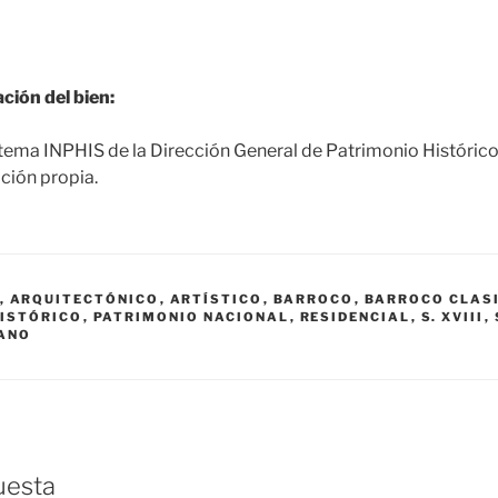
ción del bien:
tema INPHIS de la Dirección General de Patrimonio Históric
ción propia.
,
ARQUITECTÓNICO
,
ARTÍSTICO
,
BARROCO
,
BARROCO CLAS
ISTÓRICO
,
PATRIMONIO NACIONAL
,
RESIDENCIAL
,
S. XVIII
,
ANO
uesta