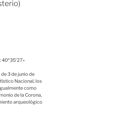
terio)
: 40º35’27»
de 3 de junio de
ístico Nacional, los
n igualmente como
imonio de la Corona,
imiento arqueológico