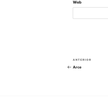
Web
Navegación
Entrada
ANTERIOR
de
anterior:
Arce
entradas