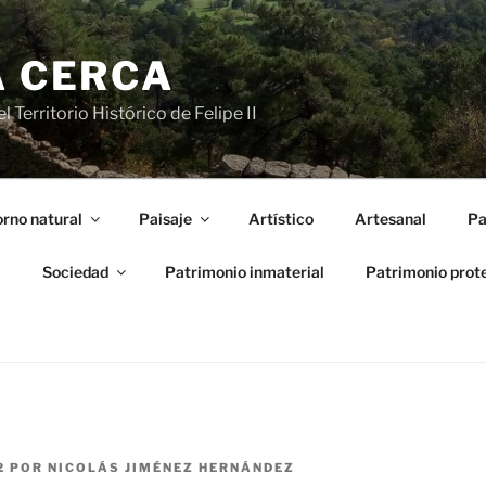
A CERCA
 Territorio Histórico de Felipe II
rno natural
Paisaje
Artístico
Artesanal
Pa
l
Sociedad
Patrimonio inmaterial
Patrimonio prot
2
POR
NICOLÁS JIMÉNEZ HERNÁNDEZ