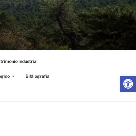
trimonio industrial
Abrir
egido
Bibliografía