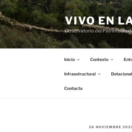
Saltar
al
VIVO EN L
contenido
Observatorio del Patrimonio del
Inicio
Contexto
Ento
Infraestructural
Dotaciona
Contacta
PUBLICADO
26 NOVIEMBRE 202
EL