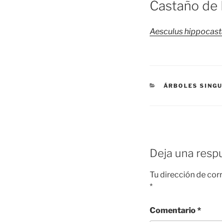
Castaño de I
Aesculus hippocas
CATEGORÍAS
ÁRBOLES SING
Deja una resp
Tu dirección de cor
*
Comentario
*