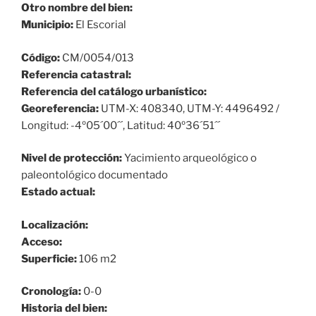
Otro nombre del bien:
Municipio:
El Escorial
Código:
CM/0054/013
Referencia catastral:
Referencia del catálogo urbanístico:
Georeferencia:
UTM-X: 408340, UTM-Y: 4496492 /
Longitud: -4º05´00´´, Latitud: 40º36´51´´
Nivel de protección:
Yacimiento arqueológico o
paleontológico documentado
Estado actual:
Localización:
Acceso:
Superficie:
106 m2
Cronología:
0-0
Historia del bien: