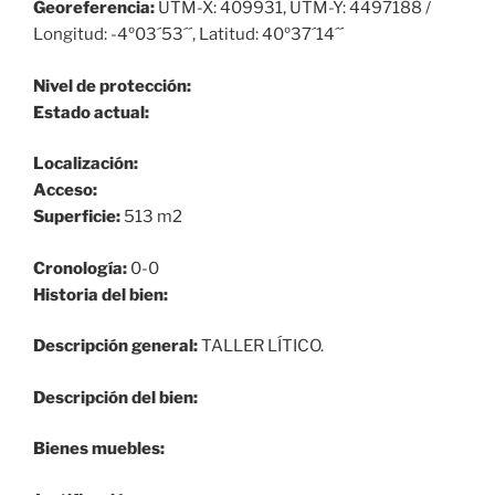
Georeferencia:
UTM-X: 409931, UTM-Y: 4497188 /
Longitud: -4º03´53´´, Latitud: 40º37´14´´
Nivel de protección:
Estado actual:
Localización:
Acceso:
Superficie:
513 m2
Cronología:
0-0
Historia del bien:
Descripción general:
TALLER LÍTICO.
Descripción del bien:
Bienes muebles: