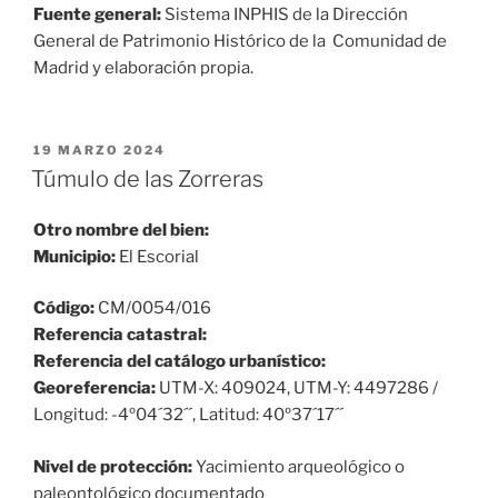
Fuente general:
Sistema INPHIS de la Dirección
General de Patrimonio Histórico de la Comunidad de
Madrid y elaboración propia.
PUBLICADO
19 MARZO 2024
EL
Túmulo de las Zorreras
Otro nombre del bien:
Municipio:
El Escorial
Código:
CM/0054/016
Referencia catastral:
Referencia del catálogo urbanístico:
Georeferencia:
UTM-X: 409024, UTM-Y: 4497286 /
Longitud: -4º04´32´´, Latitud: 40º37´17´´
Nivel de protección:
Yacimiento arqueológico o
paleontológico documentado