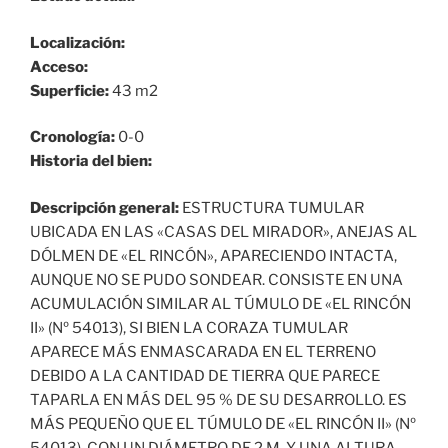
Localización:
Acceso:
Superficie:
43 m2
Cronología:
0-0
Historia del bien:
Descripción general:
ESTRUCTURA TUMULAR
UBICADA EN LAS «CASAS DEL MIRADOR», ANEJAS AL
DÓLMEN DE «EL RINCÓN», APARECIENDO INTACTA,
AUNQUE NO SE PUDO SONDEAR. CONSISTE EN UNA
ACUMULACIÓN SIMILAR AL TÚMULO DE «EL RINCÓN
II» (Nº 54013), SI BIEN LA CORAZA TUMULAR
APARECE MÁS ENMASCARADA EN EL TERRENO
DEBIDO A LA CANTIDAD DE TIERRA QUE PARECE
TAPARLA EN MÁS DEL 95 % DE SU DESARROLLO. ES
MÁS PEQUEÑO QUE EL TÚMULO DE «EL RINCÓN II» (Nº
54013), CON UN DIÁMETRO DE 2 M. Y UNA ALTURA