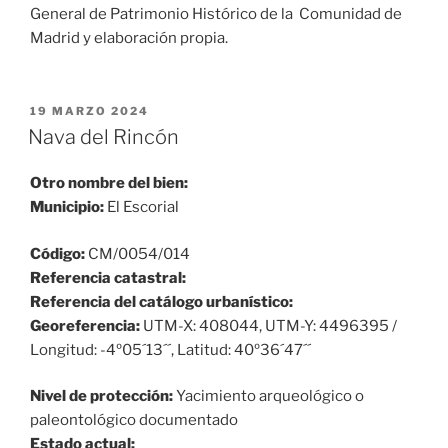
General de Patrimonio Histórico de la Comunidad de
Madrid y elaboración propia.
PUBLICADO
19 MARZO 2024
EL
Nava del Rincón
Otro nombre del bien:
Municipio:
El Escorial
Código:
CM/0054/014
Referencia catastral:
Referencia del catálogo urbanístico:
Georeferencia:
UTM-X: 408044, UTM-Y: 4496395 /
Longitud: -4º05´13´´, Latitud: 40º36´47´´
Nivel de protección:
Yacimiento arqueológico o
paleontológico documentado
Estado actual: