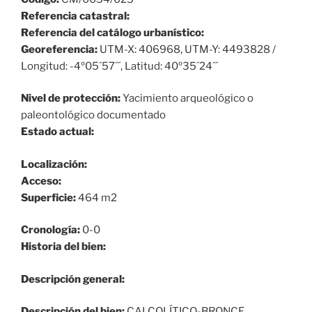
Referencia catastral:
Referencia del catálogo urbanístico:
Georeferencia:
UTM-X: 406968, UTM-Y: 4493828 /
Longitud: -4º05´57´´, Latitud: 40º35´24´´
Nivel de protección:
Yacimiento arqueológico o
paleontológico documentado
Estado actual:
Localización:
Acceso:
Superficie:
464 m2
Cronología:
0-0
Historia del bien:
Descripción general:
Descripción del bien:
CALCOLÍTICO-BRONCE