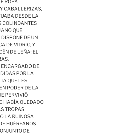
DE ROPA
 Y CABALLERIZAS,
TUABA DESDE LA
AS COLINDANTES
UJANO QUE
E DISPONE DE UN
 DE VIDRIO, Y
CÉN DE LEÑA; EL
AS,
O ENCARGADO DE
NDIDAS POR LA
TA QUE LES
EN PODER DE LA
E PERVIVIÓ
UE HABÍA QUEDADO
AS TROPAS
YÓ LA RUINOSA
 DE HUÉRFANOS.
CONJUNTO DE