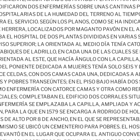
EDIFICARON DOS ENFERMERÍAS SOBRE UNAS CANTINAS P
SPITALARIAS DE LA HUMEDAD DEL TERRENO AL TIEMP
A EL SERVICIO. SEGÚN LOS PLANOS, COMO SE HA INDIC
 HERRERA, LOCALIZADOS POR MAGANTO PAVÓN EN EL A
A EL HOSPITAL DE DOS PLANTAS DIVIDIDAS EN VARIAS 
PISO SUPERIOR; LA ORIENTADA AL MEDIO DÍA TENÍA CA
ABIQUES DE LADRILLO, EN CADA UNA DE LAS CUALES S
RIENTADA AL ESTE, QUE HACÍA ÁNGULO CON LA CAPILLA
DEL PONIENTE DEDICADA A MUJERES TENÍA SOLO SEIS Y
E CELDAS, CON DOS CAMAS CADA UNA, DEDICADAS A 
S Y POBRES TRANSEÚNTES; EN EL PISO BAJO HABÍA DOS 
O ENFERMERÍA CON CATORCE CAMAS Y OTRA COMO REF
CIALES; COMPLETABAN EL EDIFICIO DOS CORRALES SIT
 ENFERMERÍA SE EMPLAZABA LA CAPILLA, AMPLIADA Y 
N, PARA LA QUE EN 1579 SE ENCARGA A RODRIGO DE HO
ES DE ALTO POR 8 DE ANCHO, EN EL QUE SE REPRESENTAB
IMISMO SE UBICÓ UN CEMENTERIO PARA POBRES. EL HOS
EVANTÓ EN EL LUGAR QUE OCUPARA EL ANTIGUO CONVE