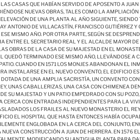
LAS CASAS QUE HABÍAN SERVIDO DE APOSENTO A JUAN 
IÉNDOSE NUEVAS OBRAS, TALES COMO LA AMPLIACIÓN 
A ELEVACIÓN DE UNA PLANTA AL AÑO SIGUIENTE, SIENDO
AY ANTONIO DE VILLACASTÍN, FRANCISCO GUTIÉRREZ Y
 ESE MISMO AÑO. POR OTRA PARTE, SEGÚN SE DESPREND
 ENTRE EL SECRETARIO REAL Y EL ALCALDE MAYOR DE L
AS OBRAS DE LA CASA DE SU MAJESTAD EN EL MONAST
AL QUEDÓ TERMINADO ESE MISMO AÑO, LLEVÁNDOSE A 
ATIO. CUANDO EN 1571 LOS MONJES ABANDONAN EL IN
RA INSTALARSE EN EL NUEVO CONVENTO, EL EDIFICIO 
 DOTADA DE UNA AMPLIA SACRISTÍA, UN CONVENTO CON 
EY, UNAS CABALLERIZAS, UNA CASA CON CHIMENEA D
 DE SU MAJESTAD Y UN PATIO EMPEDRADO CON SU POZO,
 CERCA CON ENTRADAS INDEPENDIENTES PARA LA VIVI
ASLADADOS LOS FRAILES AL NUEVO MONASTERIO EL REY
DIFICIO EL HOSPITAL QUE HASTA ENTONCES HABÍA OCUP
IBLEMENTE ENGLOBADA EN LA CERCA DEL CONJUNTO, 
 NUEVA CONSTRUCCIÓN A JUAN DE HERRERA. EN 1576 EL 
ALMENTE, MODIFICANDO SU ANTIGUA PLANTA PARA D