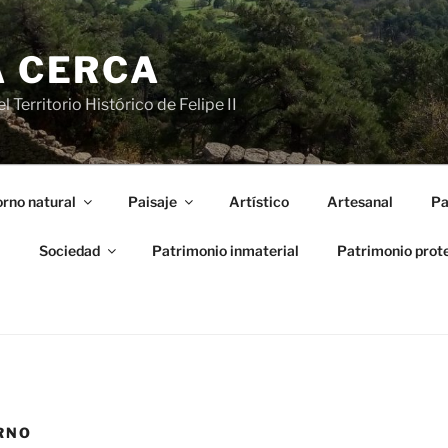
A CERCA
 Territorio Histórico de Felipe II
rno natural
Paisaje
Artístico
Artesanal
Pa
l
Sociedad
Patrimonio inmaterial
Patrimonio prot
RNO