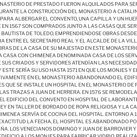
ONASTERIO DE PRESTADO FUERON ALQUILADOS PARA S
URANTE LA CONSTRUCCIÓN DEL MONASTERIO A CATALIN
 PARA ALBERGAR EL CONVENTO, UNA CAPILLA Y UN HUER
EN 1567 SON COMPRADOS JUNTO A LAS CASAS QUE SER
 BAUTISTA DE TOLEDO, EMPRENDIENDOSE OBRAS DESDE 
ENTRE EL SECRETARIO REAL Y EL ALCALDE DE LA VILLA
RAS DE LA CASA DE SU MAJESTAD EN ESTE MONASTERIO.
 CASA CON CHIMENEA DENOMINADA CASA DE LOS SERVI
 SUS CRIADOS Y SERVIDORES ATENDÍAN LAS NECESIDAD
 ESTE SERÍA SU USO HASTA 1571 EN QUE LOS MONJES Y E
TIVAMENTE EN EL MONASTERIO ABANDONANDO EL EDIFIC
S QUE SE INSTALE UN HOSPITAL EN EL MONASTERIO DE 
S TRAZAS A JUAN DE HERRERA. EN 1576 SE REMODEL
EL EDIFICIO DEL CONVENTO EN HOSPITAL DE LABORANTE
EY EN TALLER DE BORDADO DE ROPA RELIGIOSA Y LA CA
HIMENEA SERVÍA DE COCINA DEL HOSPITAL. ENTORNO A 
XACTITUD LA FECHA, EL HOSPITAL ES ABANDONADO PO
ÑA. LOS VENECIANOS DOMINGO Y JUAN DE BARROVIER Y
DIFICIO A LOS MONJES PARA FABRICAR VIDRIO, REALIZ