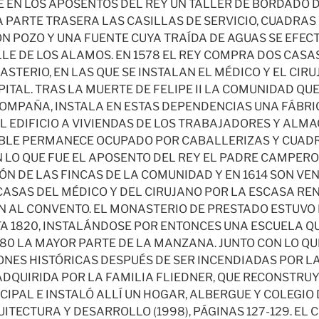
 EN LOS APOSENTOS DEL REY UN TALLER DE BORDADO 
A PARTE TRASERA LAS CASILLAS DE SERVICIO, CUADRAS
ON POZO Y UNA FUENTE CUYA TRAÍDA DE AGUAS SE EFEC
LLE DE LOS ALAMOS. EN 1578 EL REY COMPRA DOS CAS
STERIO, EN LAS QUE SE INSTALAN EL MÉDICO Y EL CIR
ITAL. TRAS LA MUERTE DE FELIPE II LA COMUNIDAD QU
COMPAÑA, INSTALA EN ESTAS DEPENDENCIAS UNA FÁBRICA
L EDIFICIO A VIVIENDAS DE LOS TRABAJADORES Y ALMA
EBLE PERMANECE OCUPADO POR CABALLERIZAS Y CUADR
 LO QUE FUE EL APOSENTO DEL REY EL PADRE CAMPER
ÓN DE LAS FINCAS DE LA COMUNIDAD Y EN 1614 SON VE
ASAS DEL MÉDICO Y DEL CIRUJANO POR LA ESCASA REN
AL CONVENTO. EL MONASTERIO DE PRESTADO ESTUVO 
 1820, INSTALÁNDOSE POR ENTONCES UNA ESCUELA QU
1880 LA MAYOR PARTE DE LA MANZANA. JUNTO CON LO Q
IONES HISTÓRICAS DESPUÉS DE SER INCENDIADAS POR L
ADQUIRIDA POR LA FAMILIA FLIEDNER, QUE RECONSTRU
CIPAL E INSTALÓ ALLÍ UN HOGAR, ALBERGUE Y COLEGIO
TECTURA Y DESARROLLO (1998), PÁGINAS 127-129. EL 