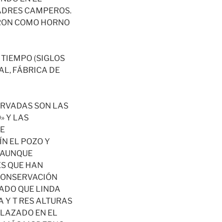
PADRES CAMPEROS.
ZARON COMO HORNO
 TIEMPO (SIGLOS
AL, FÁBRICA DE
ERVADAS SON LAS
» Y LAS
DE
ÍN EL POZO Y
, AUNQUE
S QUE HAN
 CONSERVACIÓN
LADO QUE LINDA
 Y T RES ALTURAS
PLAZADO EN EL