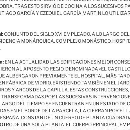
OBRA. TRAS ESTO SIRVIÓ DE COCINA A LOS SUCESIVOS 
SANTIAGO GARCÍA Y EZEQUIEL GARCÍA MARTIN LO UTILI
l:
CONJUNTO DEL SIGLO XVI EMPLEADO, A LO LARGO DEL
ESIDENCIA MONÁRQUICA, COMPLEJO MONÁSTICO, HOSPIT
.
n:
EN LA ACTUALIDAD LAS EDIFICACIONES MEJOR CONS
ERON AL APOSENTO REGIO, DENOMINADA «EL CASTILLO
UE ALBERGARON PREVIAMENTE EL HOSPITAL, MÁS TAR
 FÁBRICA DE VIDRIO, EXISTIENDO TAMBIÉN EN EL JARD
UROS Y ARCOS DE LA CAPILLA. ESTAS CONSTRUCCIONES
TRANSFORMADAS POR LAS SUCESIVAS INTERVENCIONE
LARGO DEL TIEMPO SE ENCUENTRAN EN UN ESTADO DE
DAS EN EL BORDE DE LA PARCELA, LA CIERRAN POR EL 
 ESPAÑA. CONSTAN DE UN CUERPO DE PLANTA CUADRADA
 OTRO DE UNA SOLA PLANTA. EL CUERPO PRINCIPAL, EM