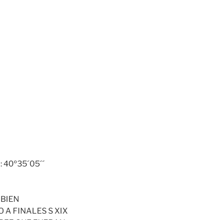
: 40º35´05´´
 BIEN
 A FINALES S XIX