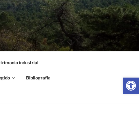
trimonio industrial
Abrir
egido
Bibliografía