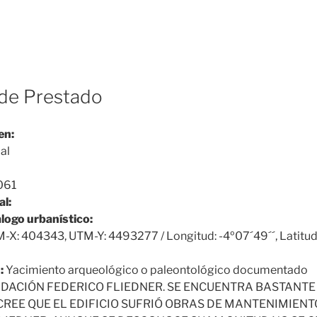
de Prestado
en:
al
061
al:
álogo urbanístico:
-X: 404343, UTM-Y: 4493277 / Longitud: -4º07´49´´, Latitud
:
Yacimiento arqueológico o paleontológico documentado
DACIÓN FEDERICO FLIEDNER. SE ENCUENTRA BASTANTE
REE QUE EL EDIFICIO SUFRIÓ OBRAS DE MANTENIMIENTO