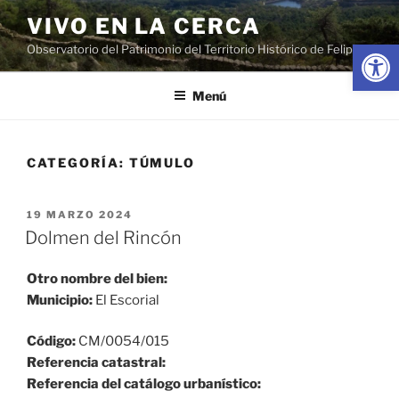
Saltar
VIVO EN LA CERCA
al
Abrir
Observatorio del Patrimonio del Territorio Histórico de Felipe II
contenido
Menú
CATEGORÍA:
TÚMULO
PUBLICADO
19 MARZO 2024
EL
Dolmen del Rincón
Otro nombre del bien:
Municipio:
El Escorial
Código:
CM/0054/015
Referencia catastral:
Referencia del catálogo urbanístico: