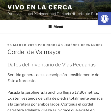
Saltar
VIVO EN LA CERCA
al
Abrir
Observatorio del Patrimonio del Territorio Histórico de Felipe II
contenido
Menú
PUBLICADO
26 MARZO 2023
POR
NICOLÁS JIMÉNEZ HERNÁNDEZ
EL
Cordel de Valmayor
Datos del Inventario de Vías Pecuarias
Sentido general de su descripción sensiblemente de
Este a Noroeste.
Pasada la gasolinera, la anchura llega a 17,80 metros.
Existen vestigios de valla de piedra totalmente pegada
a la carretera por ambos lados. Continúa el cordel
carretera adelante y llega a un cruce que existe en