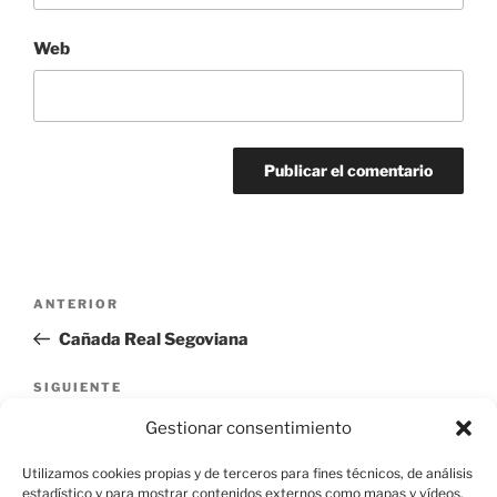
Web
Navegación
Entrada
ANTERIOR
de
anterior:
Cañada Real Segoviana
entradas
Siguiente
SIGUIENTE
entrada
Vereda del Camino Real de Madrid
Gestionar consentimiento
Utilizamos cookies propias y de terceros para fines técnicos, de análisis
estadístico y para mostrar contenidos externos como mapas y vídeos.