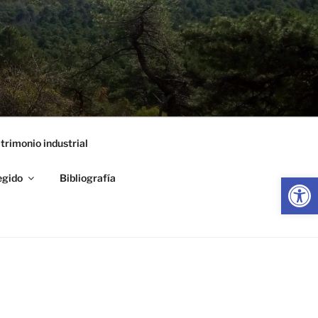
trimonio industrial
Abrir
egido
Bibliografía