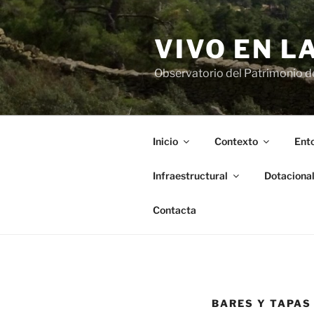
Saltar
al
VIVO EN L
contenido
Observatorio del Patrimonio del
Inicio
Contexto
Ento
Infraestructural
Dotaciona
Contacta
BARES Y TAPAS