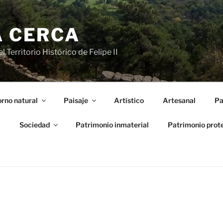
A CERCA
 Territorio Histórico de Felipe II
rno natural
Paisaje
Artístico
Artesanal
Pa
l
Sociedad
Patrimonio inmaterial
Patrimonio prot