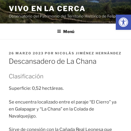
Saltar
VIVO EN LA CERCA
al
Abrir
Observatorio del Patrimonio del Territorio Histórico de Felipe II
contenido
Menú
PUBLICADO
26 MARZO 2023
POR
NICOLÁS JIMÉNEZ HERNÁNDEZ
EL
Descansadero de La Chana
Clasificación
Superficie: 0,52 hectáreas.
Se encuentra localizado entre el paraje “El Cierro” ya
en Galapagar y “La Chana” en la Colada de
Navalquejigo.
Sirve de conexión con la Cañada Real Leonesa que