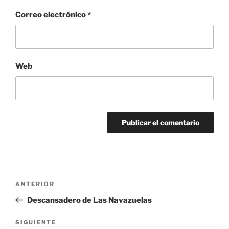
Correo electrónico
*
Web
Navegación
Entrada
ANTERIOR
de
anterior:
Descansadero de Las Navazuelas
entradas
Siguiente
SIGUIENTE