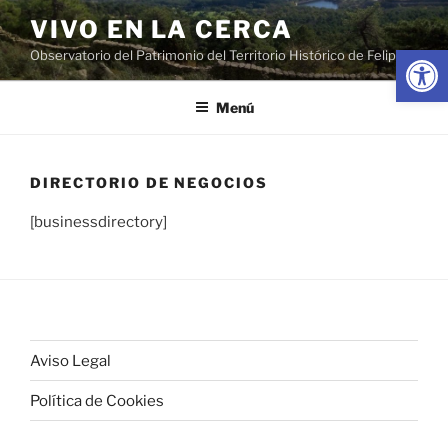
Saltar
VIVO EN LA CERCA
al
Abrir
Observatorio del Patrimonio del Territorio Histórico de Felipe II
contenido
Menú
DIRECTORIO DE NEGOCIOS
[businessdirectory]
Aviso Legal
Política de Cookies