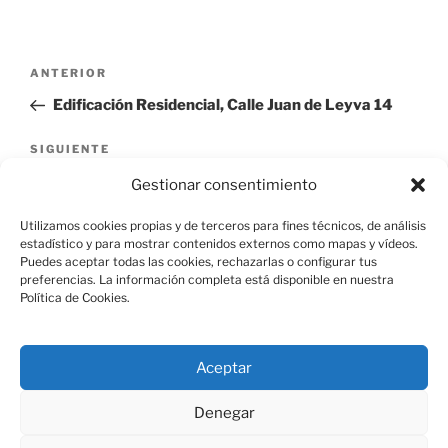
Navegación
Entrada
ANTERIOR
de
anterior:
Edificación Residencial, Calle Juan de Leyva 14
entradas
Siguiente
SIGUIENTE
entrada
Edificación Residencial, Cale de las Pozas 29, 31
Gestionar consentimiento
Utilizamos cookies propias y de terceros para fines técnicos, de análisis
estadístico y para mostrar contenidos externos como mapas y vídeos.
Puedes aceptar todas las cookies, rechazarlas o configurar tus
preferencias. La información completa está disponible en nuestra
Política de Cookies.
Aviso Legal
Aceptar
Política de Cookies
Denegar