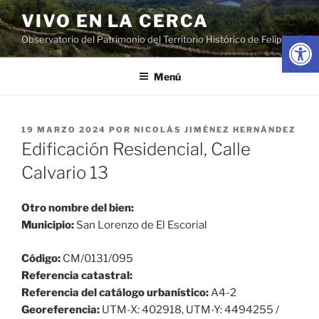
Saltar
VIVO EN LA CERCA
al
Abrir
Observatorio del Patrimonio del Territorio Histórico de Felipe II
contenido
Menú
PUBLICADO
19 MARZO 2024
POR
NICOLÁS JIMÉNEZ HERNÁNDEZ
EL
Edificación Residencial, Calle
Calvario 13
Otro nombre del bien:
Municipio:
San Lorenzo de El Escorial
Código:
CM/0131/095
Referencia catastral:
Referencia del catálogo urbanístico:
A4-2
Georeferencia:
UTM-X: 402918, UTM-Y: 4494255 /