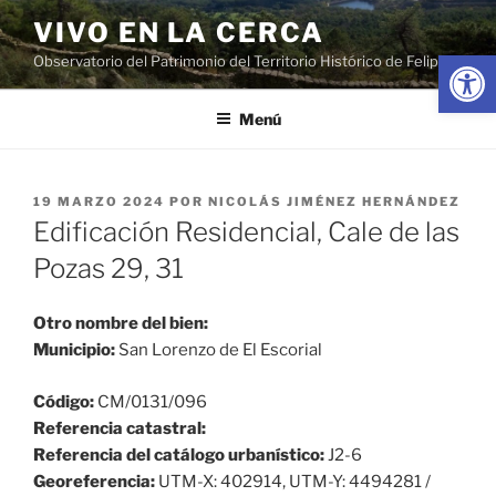
Saltar
VIVO EN LA CERCA
al
Abrir
Observatorio del Patrimonio del Territorio Histórico de Felipe II
contenido
Menú
PUBLICADO
19 MARZO 2024
POR
NICOLÁS JIMÉNEZ HERNÁNDEZ
EL
Edificación Residencial, Cale de las
Pozas 29, 31
Otro nombre del bien:
Municipio:
San Lorenzo de El Escorial
Código:
CM/0131/096
Referencia catastral:
Referencia del catálogo urbanístico:
J2-6
Georeferencia:
UTM-X: 402914, UTM-Y: 4494281 /