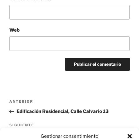
Web
Navegación
Entrada
ANTERIOR
de
anterior:
Edificación Residencial, Calle Calvario 13
entradas
Siguiente
SIGUIENTE
entrada
Villa, Calle San Pedro 7
Gestionar consentimiento