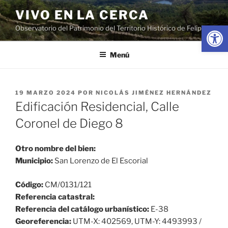
Saltar
VIVO EN LA CERCA
al
Abrir
Observatorio del Patrimonio del Territorio Histórico de Felipe II
contenido
Menú
PUBLICADO
19 MARZO 2024
POR
NICOLÁS JIMÉNEZ HERNÁNDEZ
EL
Edificación Residencial, Calle
Coronel de Diego 8
Otro nombre del bien:
Municipio:
San Lorenzo de El Escorial
Código:
CM/0131/121
Referencia catastral:
Referencia del catálogo urbanístico:
E-38
Georeferencia:
UTM-X: 402569, UTM-Y: 4493993 /