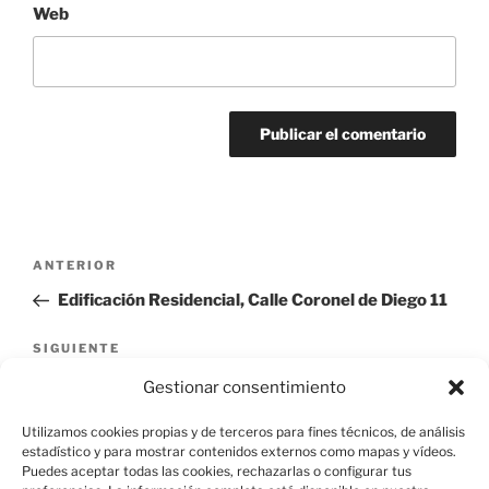
Web
Navegación
Entrada
ANTERIOR
de
anterior:
Edificación Residencial, Calle Coronel de Diego 11
entradas
Siguiente
SIGUIENTE
entrada
Edificación Residencial, Calle San Alberto 10
Gestionar consentimiento
Utilizamos cookies propias y de terceros para fines técnicos, de análisis
estadístico y para mostrar contenidos externos como mapas y vídeos.
Puedes aceptar todas las cookies, rechazarlas o configurar tus