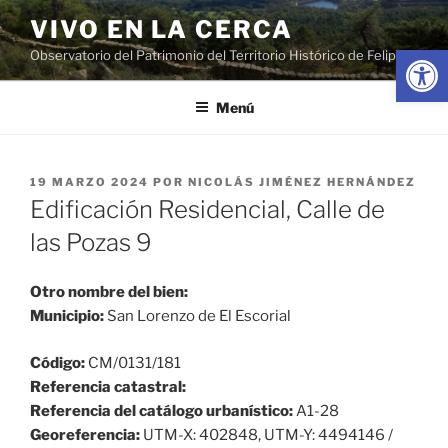
Saltar
VIVO EN LA CERCA
al
Abrir
Observatorio del Patrimonio del Territorio Histórico de Felipe II
contenido
Menú
PUBLICADO
19 MARZO 2024
POR
NICOLÁS JIMÉNEZ HERNÁNDEZ
EL
Edificación Residencial, Calle de
las Pozas 9
Otro nombre del bien:
Municipio:
San Lorenzo de El Escorial
Código:
CM/0131/181
Referencia catastral:
Referencia del catálogo urbanístico:
A1-28
Georeferencia:
UTM-X: 402848, UTM-Y: 4494146 /