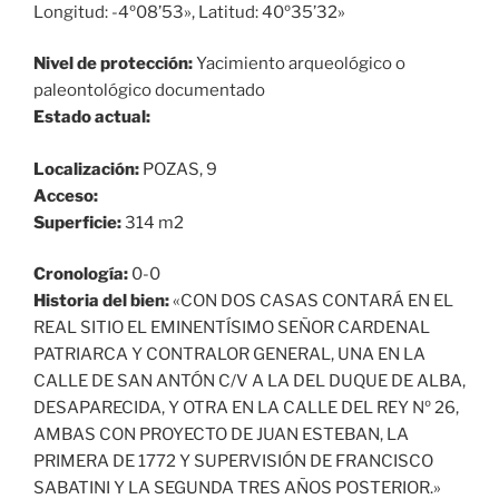
Longitud: -4º08’53», Latitud: 40º35’32»
Nivel de protección:
Yacimiento arqueológico o
paleontológico documentado
Estado actual:
Localización:
POZAS, 9
Acceso:
Superficie:
314 m2
Cronología:
0-0
Historia del bien:
«CON DOS CASAS CONTARÁ EN EL
REAL SITIO EL EMINENTÍSIMO SEÑOR CARDENAL
PATRIARCA Y CONTRALOR GENERAL, UNA EN LA
CALLE DE SAN ANTÓN C/V A LA DEL DUQUE DE ALBA,
DESAPARECIDA, Y OTRA EN LA CALLE DEL REY Nº 26,
AMBAS CON PROYECTO DE JUAN ESTEBAN, LA
PRIMERA DE 1772 Y SUPERVISIÓN DE FRANCISCO
SABATINI Y LA SEGUNDA TRES AÑOS POSTERIOR.»