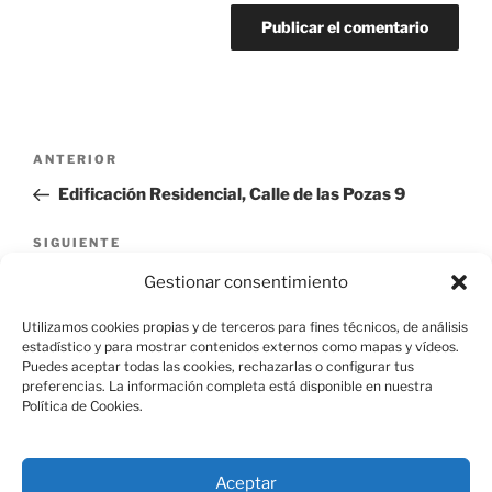
Navegación
Entrada
ANTERIOR
de
anterior:
Edificación Residencial, Calle de las Pozas 9
entradas
Siguiente
SIGUIENTE
entrada
Edificación Residencial, Calle del Rey 22
Gestionar consentimiento
Utilizamos cookies propias y de terceros para fines técnicos, de análisis
estadístico y para mostrar contenidos externos como mapas y vídeos.
Puedes aceptar todas las cookies, rechazarlas o configurar tus
preferencias. La información completa está disponible en nuestra
Política de Cookies.
Aviso Legal
Aceptar
Política de Cookies