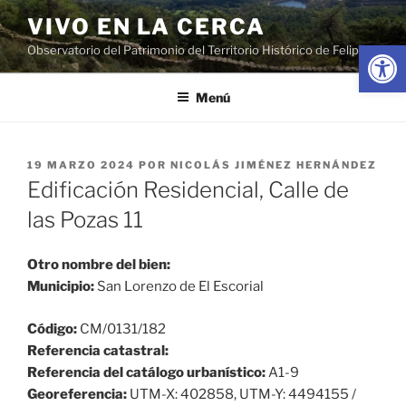
Saltar
VIVO EN LA CERCA
al
Abrir
Observatorio del Patrimonio del Territorio Histórico de Felipe II
contenido
Menú
PUBLICADO
19 MARZO 2024
POR
NICOLÁS JIMÉNEZ HERNÁNDEZ
EL
Edificación Residencial, Calle de
las Pozas 11
Otro nombre del bien:
Municipio:
San Lorenzo de El Escorial
Código:
CM/0131/182
Referencia catastral:
Referencia del catálogo urbanístico:
A1-9
Georeferencia:
UTM-X: 402858, UTM-Y: 4494155 /