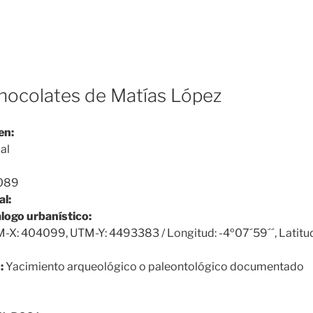
chocolates de Matías López
en:
al
089
al:
álogo urbanístico:
-X: 404099, UTM-Y: 4493383 / Longitud: -4º07´59´´, Latitu
:
Yacimiento arqueológico o paleontológico documentado