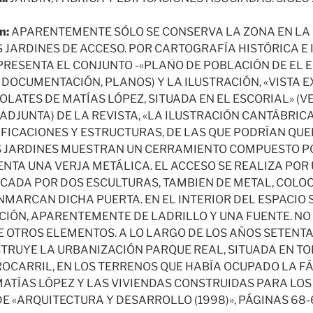
n:
APARENTEMENTE SÓLO SE CONSERVA LA ZONA EN LA 
 JARDINES DE ACCESO. POR CARTOGRAFÍA HISTÓRICA E 
EPRESENTA EL CONJUNTO -«PLANO DE POBLACIÓN DE EL 
R DOCUMENTACIÓN, PLANOS) Y LA ILUSTRACIÓN, «VISTA E
LATES DE MATÍAS LÓPEZ, SITUADA EN EL ESCORIAL» (V
JUNTA) DE LA REVISTA, «LA ILUSTRACIÓN CANTÁBRICA»
IFICACIONES Y ESTRUCTURAS, DE LAS QUE PODRÍAN QUE
OS JARDINES MUESTRAN UN CERRAMIENTO COMPUESTO P
ENTA UNA VERJA METÁLICA. EL ACCESO SE REALIZA POR
ADA POR DOS ESCULTURAS, TAMBIEN DE METAL, COLO
MARCAN DICHA PUERTA. EN EL INTERIOR DEL ESPACIO 
CIÓN, APARENTEMENTE DE LADRILLO Y UNA FUENTE. NO
 OTROS ELEMENTOS. A LO LARGO DE LOS AÑOS SETENTA
STRUYE LA URBANIZACIÓN PARQUE REAL, SITUADA EN TO
ROCARRIL, EN LOS TERRENOS QUE HABÍA OCUPADO LA F
ATÍAS LÓPEZ Y LAS VIVIENDAS CONSTRUIDAS PARA LOS
 «ARQUITECTURA Y DESARROLLO (1998)», PÁGINAS 68-6