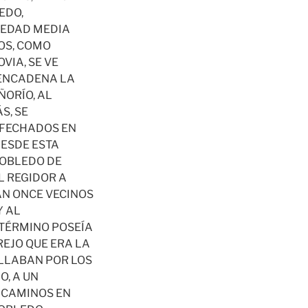
EDO,
 EDAD MEDIA
OS, COMO
VIA, SE VE
SENCADENA LA
ÑORÍO, AL
S, SE
 FECHADOS EN
DESDE ESTA
ROBLEDO DE
L REGIDOR A
SAN ONCE VECINOS
Y AL
 TÉRMINO POSEÍA
EJO QUE ERA LA
OLLABAN POR LOS
O, A UN
E CAMINOS EN