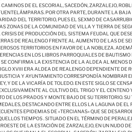
 CAMINOS DE EL ESCORIAL, SACEDÓN, ZARZALEJO, ROBL
FUENTELÁMPARAS. POR OTRA PARTE, DURANTE LA BAJA
ARIDAD DEL TERRITORIO, PUES EL SEXMO DE CASARRUBI
S ZONAS DE LA COMUNIDAD DE VILLA Y TIERRA DE SEGO
 CRISIS DE PRODUCCIÓN DEL SISTEMA FEUDAL QUE DE
ERRAS DE REALENGO FRENTE AL AUMENTO DE LAS DE SE
ROSOS TERRITORIOS EN FAVOR DE LA NOBLEZA. ADEMÁ
RENCIAS EN LOS LIBROS PARROQUIALES DE BAUTISMO
E SE CONFIRMA LA EXISTENCIA DE LA ALDEA AL MENOS 
SIGLO XVIII ERA ALDEA DE REALENGO DEPENDIENTE DE 
 JUSTICIA Y AYUNTAMIENTO CORRESPONDÍA NOMBRAR E
EY, Y DE LA VICARÍA DE TOLEDO. EN ESTE SIGLO SE CEN
EXCLUSIVAMENTE AL CULTIVO DEL TRIGO Y EL CENTENO 
 DE LOS PRADOS Y MONTE BAJO DE SU TERRITORIO. SU
DALES, DESTACANDO ENTRE ELLOS LA LAGUNA DE EL R
ECUENTES EPIDEMIAS DE «TERCIANAS» QUE SE DESARR
UELLOS TIEMPOS . SITUADO EN EL TÉRMINO DE PERALEJ
ROESTE DE LA ESTACIÓN DE ZARZALEJO, EN UN NUDO D