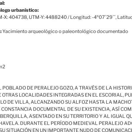
al:
álogo urbanístico:
-X: 404738, UTM-Y: 4488240 / Longitud: -4º07´29´´, Latitud
:
Yacimiento arqueológico o paleontológico documentado
m2
L POBLADO DE PERALEJO GOZO, A TRAVÉS DE LA HISTOR
 OTRAS LOCALIDADES INTEGRADAS EN EL ESCORIAL, PU
ULO DE VILLA, ALCANZANDO SU ALFOZ HASTA LA MACHO
 CONSTANCIA DOCUMENTAL DE SU EXISTENCIA, ASÍ COM
LBERQUILLA, ASENTADO EN SU TERRITORIO Y AL IGUAL 
HAVELA. DURANTE EL PERÍODO MEDIEVAL PERALEJO AD
SU SITUACIÓN EN UN IMPORTANTE NUDO DE COMUNICAC