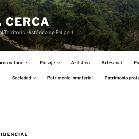
A CERCA
 Territorio Histórico de Felipe II
rno natural
Paisaje
Artístico
Artesanal
Pa
l
Sociedad
Patrimonio inmaterial
Patrimonio prot
SIDENCIAL