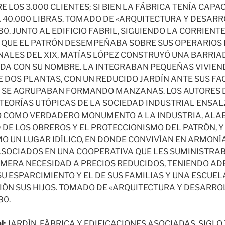
E LOS 3.000 CLIENTES; SI BIEN LA FÁBRICA TENÍA CAP
 40.000 LIBRAS. TOMADO DE «ARQUITECTURA Y DESARRO
80. JUNTO AL EDIFICIO FABRIL, SIGUIENDO LA CORRIEN
QUE EL PATRÓN DESEMPEÑABA SOBRE SUS OPERARIOS 
INALES DEL XIX, MATÍAS LÓPEZ CONSTRUYÓ UNA BARRIA
DA CON SU NOMBRE. LA INTEGRABAN PEQUEÑAS VIVIEN
E DOS PLANTAS, CON UN REDUCIDO JARDÍN ANTE SUS F
E SE AGRUPABAN FORMANDO MANZANAS. LOS AUTORES 
 TEORÍAS UTÓPICAS DE LA SOCIEDAD INDUSTRIAL ENSAL
 COMO VERDADERO MONUMENTO A LA INDUSTRIA, ALAB
 DE LOS OBREROS Y EL PROTECCIONISMO DEL PATRÓN, 
O UN LUGAR IDÍLICO, EN DONDE CONVIVÍAN EN ARMONÍ
SOCIADOS EN UNA COOPERATIVA QUE LES SUMINISTRA
IMERA NECESIDAD A PRECIOS REDUCIDOS, TENIENDO A
SU ESPARCIMIENTO Y EL DE SUS FAMILIAS Y UNA ESCUE
ÓN SUS HIJOS. TOMADO DE «ARQUITECTURA Y DESARROLL
80.
l:
JARDÍN, FÁBRICA Y EDIFICACIONES ASOCIADAS. SIGLO 