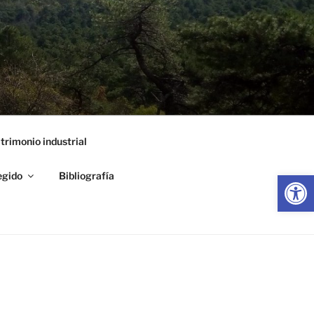
trimonio industrial
Abrir
egido
Bibliografía