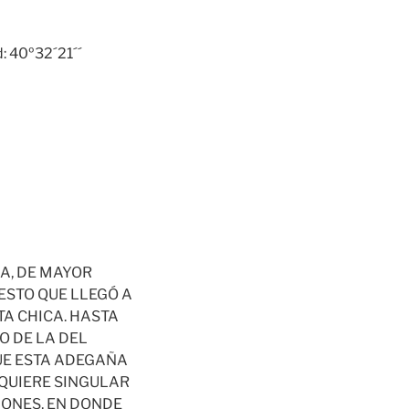
: 40º32´21´´
IA, DE MAYOR
ESTO QUE LLEGÓ A
TA CHICA. HASTA
O DE LA DEL
QUE ESTA ADEGAÑA
QUIERE SINGULAR
IONES, EN DONDE