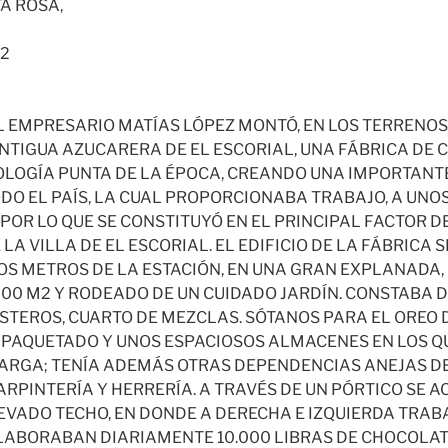
A ROSA,
2
L EMPRESARIO MATÍAS LÓPEZ MONTÓ, EN LOS TERRENOS
NTIGUA AZUCARERA DE EL ESCORIAL, UNA FÁBRICA DE
OLOGÍA PUNTA DE LA ÉPOCA, CREANDO UNA IMPORTANTE
DO EL PAÍS, LA CUAL PROPORCIONABA TRABAJO, A UNO
 POR LO QUE SE CONSTITUYÓ EN EL PRINCIPAL FACTOR D
A VILLA DE EL ESCORIAL. EL EDIFICIO DE LA FÁBRICA
OS METROS DE LA ESTACIÓN, EN UNA GRAN EXPLANADA
000 M2 Y RODEADO DE UN CUIDADO JARDÍN. CONSTABA D
STEROS, CUARTO DE MEZCLAS. SÓTANOS PARA EL OREO 
PAQUETADO Y UNOS ESPACIOSOS ALMACENES EN LOS Q
ARGA; TENÍA ADEMÁS OTRAS DEPENDENCIAS ANEJAS D
RPINTERÍA Y HERRERÍA. A TRAVÉS DE UN PÓRTICO SE A
EVADO TECHO, EN DONDE A DERECHA E IZQUIERDA TRA
LABORABAN DIARIAMENTE 10.000 LIBRAS DE CHOCOLAT