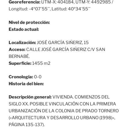
Georeferencia:
UTM-X: 404184, UTM-Y: 4492985 /
Longitud: -4º07´55´´, Latitud: 40º34´55´´
Nivel de protección:
Estado actual:
Localización:
JOSÉ GARCÍA SIÑERIZ, 15
Acceso:
CALLE JOSÉ GARCÍA SIÑERIZ C/V SAN
BERNABÉ.
Superficie:
1455 m2
Cronología:
0-0
Historia del bien:
Descripción general:
VIVIENDA. COMIENZOS DEL
SIGLO XX. POSIBLE VINCULACIÓN CON LA PRIMERA
URBANIZACIÓN DE LA COLONIA DE PRADO TORNERO
(«ARQUITECTURA Y DESARROLLO URBANO (1998)»,
PÁGINA 135-137).