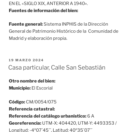
EN EL «SIGLO XIX, ANTERIOR A 1940».
Fuentes de información del bien:
Fuente general:
Sistema INPHIS de la Dirección
General de Patrimonio Histórico de la Comunidad de
Madrid y elaboración propia.
PUBLICADO
19 MARZO 2024
EL
Casa particular, Calle San Sebastián
Otro nombre del bien:
Municipio:
El Escorial
Código:
CM/0054/075
Referencia catastral:
Referencia del catálogo urbanístico:
6 A
Georeferencia:
UTM-X: 404420, UTM-Y: 4493353 /
Longitud: -4º07´45´´, Latitud: 40º35´07´´