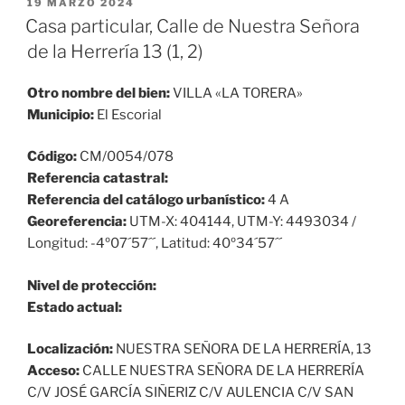
PUBLICADO
19 MARZO 2024
EL
Casa particular, Calle de Nuestra Señora
de la Herrería 13 (1, 2)
Otro nombre del bien:
VILLA «LA TORERA»
Municipio:
El Escorial
Código:
CM/0054/078
Referencia catastral:
Referencia del catálogo urbanístico:
4 A
Georeferencia:
UTM-X: 404144, UTM-Y: 4493034 /
Longitud: -4º07´57´´, Latitud: 40º34´57´´
Nivel de protección:
Estado actual:
Localización:
NUESTRA SEÑORA DE LA HERRERÍA, 13
Acceso:
CALLE NUESTRA SEÑORA DE LA HERRERÍA
C/V JOSÉ GARCÍA SIÑERIZ C/V AULENCIA C/V SAN