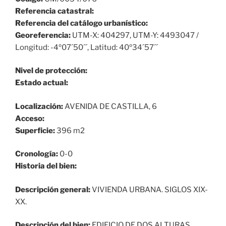
Referencia catastral:
Referencia del catálogo urbanístico:
Georeferencia:
UTM-X: 404297, UTM-Y: 4493047 /
Longitud: -4º07´50´´, Latitud: 40º34´57´´
Nivel de protección:
Estado actual:
Localización:
AVENIDA DE CASTILLA, 6
Acceso:
Superficie:
396 m2
Cronología:
0-0
Historia del bien:
Descripción general:
VIVIENDA URBANA. SIGLOS XIX-
XX.
Descripción del bien:
EDIFICIO DE DOS ALTURAS.