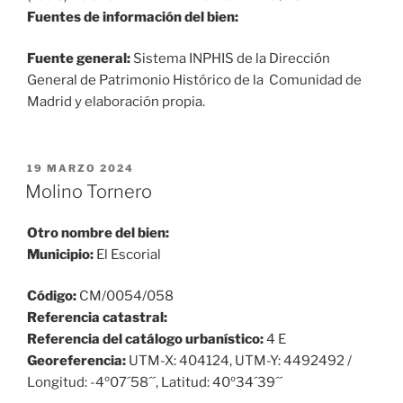
Fuentes de información del bien:
Fuente general:
Sistema INPHIS de la Dirección
General de Patrimonio Histórico de la Comunidad de
Madrid y elaboración propia.
PUBLICADO
19 MARZO 2024
EL
Molino Tornero
Otro nombre del bien:
Municipio:
El Escorial
Código:
CM/0054/058
Referencia catastral:
Referencia del catálogo urbanístico:
4 E
Georeferencia:
UTM-X: 404124, UTM-Y: 4492492 /
Longitud: -4º07´58´´, Latitud: 40º34´39´´