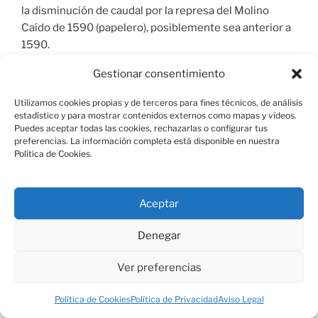
la disminución de caudal por la represa del Molino
Caído de 1590 (papelero), posiblemente sea anterior a
1590.
Fuentes de información del bien:
Fuentes escritas:
Gestionar consentimiento
Sentencia dictada por el alcalde mayor de El Escorial,
licenciado Gil Negrete, en el pleito que hubo pendiente
Utilizamos cookies propias y de terceros para fines técnicos, de análisis
entre el Monasterio y Miguel García de Susaña. AGP
estadístico y para mostrar contenidos externos como mapas y vídeos.
Puedes aceptar todas las cookies, rechazarlas o configurar tus
del monasterio. Noviembre de 1598. Leg 1750.
preferencias. La información completa está disponible en nuestra
Procesos del Monasterio contra particulares. 1598.
Política de Cookies.
AME, Sección histórica Sig. 2911. Fuentes
cartográficas: Cartografía Militar de España 18-21
Escala: 1:50.000 San Lorenzo de El Escorial, mapa
Aceptar
general serie L.
Denegar
Fuente general:
Sistema INPHIS de la Dirección
General de Patrimonio Histórico de la Comunidad de
Ver preferencias
Madrid y elaboración propia.
Política de Cookies
Política de Privacidad
Aviso Legal