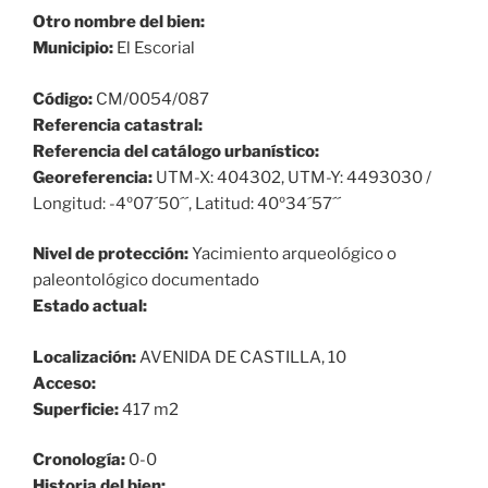
Otro nombre del bien:
Municipio:
El Escorial
Código:
CM/0054/087
Referencia catastral:
Referencia del catálogo urbanístico:
Georeferencia:
UTM-X: 404302, UTM-Y: 4493030 /
Longitud: -4º07´50´´, Latitud: 40º34´57´´
Nivel de protección:
Yacimiento arqueológico o
paleontológico documentado
Estado actual:
Localización:
AVENIDA DE CASTILLA, 10
Acceso:
Superficie:
417 m2
Cronología:
0-0
Historia del bien: