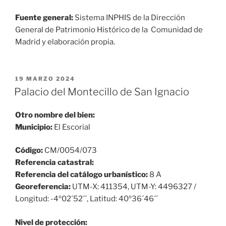
Fuente general:
Sistema INPHIS de la Dirección
General de Patrimonio Histórico de la Comunidad de
Madrid y elaboración propia.
PUBLICADO
19 MARZO 2024
EL
Palacio del Montecillo de San Ignacio
Otro nombre del bien:
Municipio:
El Escorial
Código:
CM/0054/073
Referencia catastral:
Referencia del catálogo urbanístico:
8 A
Georeferencia:
UTM-X: 411354, UTM-Y: 4496327 /
Longitud: -4º02´52´´, Latitud: 40º36´46´´
Nivel de protección: