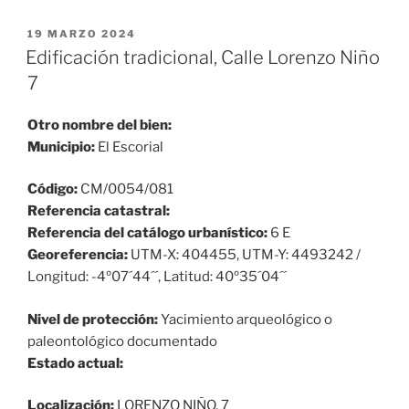
PUBLICADO
19 MARZO 2024
EL
Edificación tradicional, Calle Lorenzo Niño
7
Otro nombre del bien:
Municipio:
El Escorial
Código:
CM/0054/081
Referencia catastral:
Referencia del catálogo urbanístico:
6 E
Georeferencia:
UTM-X: 404455, UTM-Y: 4493242 /
Longitud: -4º07´44´´, Latitud: 40º35´04´´
Nivel de protección:
Yacimiento arqueológico o
paleontológico documentado
Estado actual:
Localización:
LORENZO NIÑO, 7