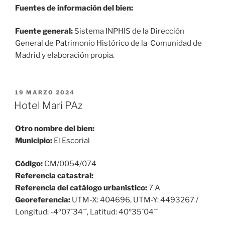
Fuentes de información del bien:
Fuente general:
Sistema INPHIS de la Dirección
General de Patrimonio Histórico de la Comunidad de
Madrid y elaboración propia.
PUBLICADO
19 MARZO 2024
EL
Hotel Mari PAz
Otro nombre del bien:
Municipio:
El Escorial
Código:
CM/0054/074
Referencia catastral:
Referencia del catálogo urbanístico:
7 A
Georeferencia:
UTM-X: 404696, UTM-Y: 4493267 /
Longitud: -4º07´34´´, Latitud: 40º35´04´´