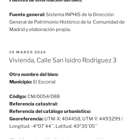
Fuentes de información del bien:
Fuente general:
Sistema INPHIS de la Dirección
General de Patrimonio Histórico de la Comunidad de
Madrid y elaboración propia.
PUBLICADO
19 MARZO 2024
EL
Vivienda, Calle San Isidro Rodriguez 3
Otro nombre del bien:
Municipio:
El Escorial
Código:
CM/0054/088
Referencia catastral:
Referencia del catálogo urbanístico:
Georeferencia:
UTM-X: 404458, UTM-Y: 4493299 /
Longitud: -4º07´44´´, Latitud: 40º35´05´´