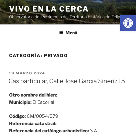
Saltar
VIVO EN LA CERCA
al
Abrir
Observatorio del Patrimonio del Territorio Histórico de Felipe II
contenido
Menú
CATEGORÍA:
PRIVADO
PUBLICADO
19 MARZO 2024
EL
Cas particular, Calle José García Siñeriz 15
Otro nombre del bien:
Municipio:
El Escorial
Código:
CM/0054/079
Referencia catastral:
Referencia del catálogo urbanístico:
3 A