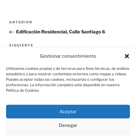
Navegación
Entrada
ANTERIOR
de
anterior:
Edificación Residencial, Calle Santiago 6
entradas
Siguiente
SIGUIENTE
entrada
Edificación Residencial, Calle Gobernador 4
Gestionar consentimiento
Utilizamos cookies propias y de terceros para fines técnicos, de análisis
estadístico y para mostrar contenidos externos como mapas y vídeos.
Puedes aceptar todas las cookies, rechazarlas o configurar tus
preferencias. La información completa está disponible en nuestra
Política de Cookies.
Aviso Legal
Aceptar
Política de Cookies
Denegar