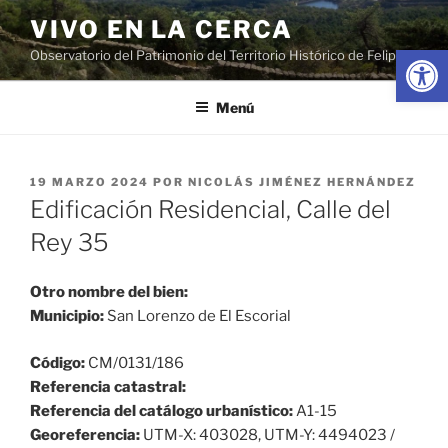
Saltar
VIVO EN LA CERCA
al
Abrir
Observatorio del Patrimonio del Territorio Histórico de Felipe II
contenido
Menú
PUBLICADO
19 MARZO 2024
POR
NICOLÁS JIMÉNEZ HERNÁNDEZ
EL
Edificación Residencial, Calle del
Rey 35
Otro nombre del bien:
Municipio:
San Lorenzo de El Escorial
Código:
CM/0131/186
Referencia catastral:
Referencia del catálogo urbanístico:
A1-15
Georeferencia:
UTM-X: 403028, UTM-Y: 4494023 /